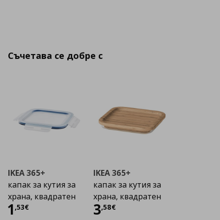
Съчетава се добре с
IKEA 365+
IKEA 365+
капак за кутия за
капак за кутия за
храна, квадратен
храна, квадратен
Цена
1,53 €
Цена
3,58 €
1
3
,
53
€
,
58
€