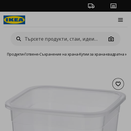
Проследяване на п
Магази
Burge
Camera
Продукти
›
Готвене
›
Съхранение на храна
›
Кутии за храна
›
квадратна кут
Добав