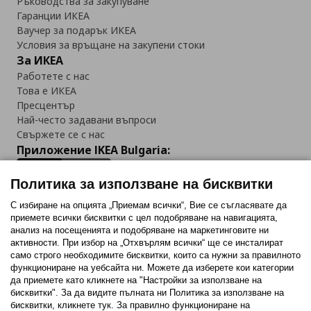
Ръководства за закупуване
Гаранции ИКЕА
Ваучер за подарък ИКЕА
Условия за връщане на закупени стоки
За ИКЕА
Работете с нас
Това е ИКЕА
Пресцентър
Най-често задавани въпроси
Свържете се с нас
Приложение IKEA Bulgaria:
Политика за използване на бисквитки
С избиране на опцията „Приемам всички“, Вие се съгласявате да
приемете всички бисквитки с цел подобряване на навигацията,
Последвайте ни:
анализ на посещенията и подобряване на маркетинговите ни
активности. При избор на „Отхвърлям всички“ ще се инсталират
Facebook
Twitter
Youtube
Pinterest
Instagram
само строго необходимитe бисквитки, които са нужни за правилното
функциониране на уебсайта ни. Можете да изберете кои категории
да приемете като кликнете на "Настройки за използване на
бисквитки". За да видите пълната ни Политика за използване на
бисквитки, кликнете тук. За правилно функциониране на