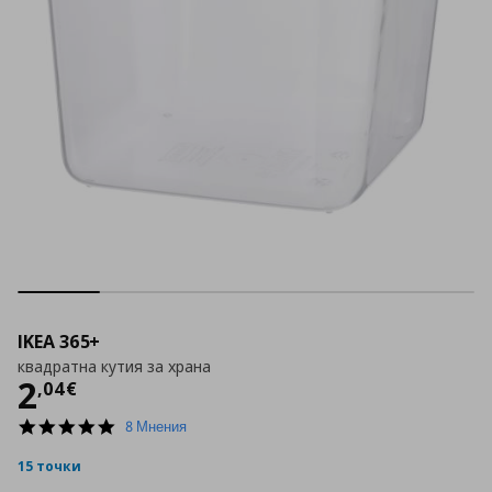
IKEA 365+
квадратна кутия за храна
Цена
2,04 €
2
,
04
€
5.0
8 Мнения
star
rating
15 точки