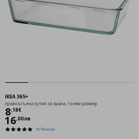
IKEA 365+
правоъгълна кутия за храна, голям размер
Цена
8,18 €
8
,
18
€
16
,
00
лв
5.0
16 Мнения
star