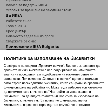
Ваучер за подарък ИКЕА
Условия за връщане на закупени стоки
За ИКЕА
Работете с нас
Това е ИКЕА
Пресцентър
Най-често задавани въпроси
Свържете се с нас
Приложение IKEA Bulgaria:
Политика за използване на бисквитки
С избиране на опцията „Приемам всички“, Вие се съгласявате да
приемете всички бисквитки с цел подобряване на навигацията,
Последвайте ни:
анализ на посещенията и подобряване на маркетинговите ни
активности. При избор на „Отхвърлям всички“ ще се инсталират
Facebook
Twitter
Youtube
Pinterest
Instagram
само строго необходимитe бисквитки, които са нужни за правилното
функциониране на уебсайта ни. Можете да изберете кои категории
да приемете като кликнете на "Настройки за използване на
бисквитки". За да видите пълната ни Политика за използване на
бисквитки, кликнете тук. За правилно функциониране на
бисквитките, опреснете страницата в случай, че оттеглите