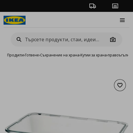
Проследяване на п
Магази
Burge
Camera
Продукти
›
Готвене
›
Съхранение на храна
›
Кутии за храна
›
правоъгълна к
Добав