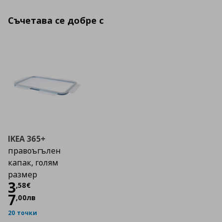
Съчетава се добре с
IKEA 365+
правоъгълен
капак, голям
размер
Цена
3,58 €
3
,
58
€
7
,
00
лв
20 точки