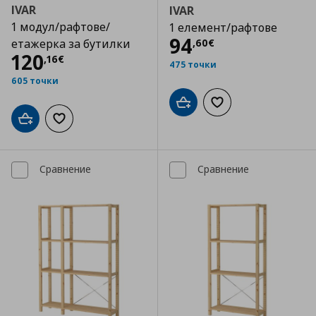
IVAR
IVAR
1 модул/рафтове/
1 елемент/рафтове
Цена
94,60 €
94
,
60
€
етажерка за бутилки
Цена
120,16 €
120
,
16
€
475 точки
605 точки
Добави в кошницата
Добави към списъка
Добави в кошницата
Добави към списъка с любими
Сравнение
Сравнение