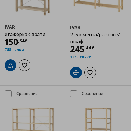
IVAR
IVAR
етажерка с врати
2 елемента/рафтове/
Цена
150,84 €
150
,
84
€
шкаф
Цена
245,44 €
245
,
44
€
755 точки
1230 точки
Добави в кошницата
Добави към списъка с любими
Добави в кошницата
Добави към списъка
Сравнение
Сравнение