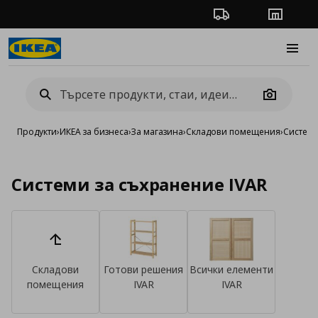
Проследяване на п
Магази
Burge
Camera
Продукти
›
ИКЕА за бизнеса
›
За магазина
›
Складови помещения
›
Система
Системи за съхранение IVAR
Складови
Готови решения
Всички елементи
помещения
IVAR
IVAR