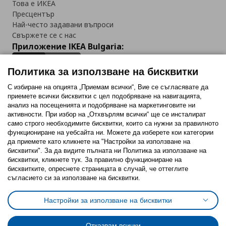
Това е ИКЕА
Пресцентър
Най-често задавани въпроси
Свържете се с нас
Приложение IKEA Bulgaria:
Политика за използване на бисквитки
С избиране на опцията „Приемам всички“, Вие се съгласявате да
приемете всички бисквитки с цел подобряване на навигацията,
Последвайте ни:
анализ на посещенията и подобряване на маркетинговите ни
активности. При избор на „Отхвърлям всички“ ще се инсталират
Facebook
Twitter
Youtube
Pinterest
Instagram
само строго необходимитe бисквитки, които са нужни за правилното
функциониране на уебсайта ни. Можете да изберете кои категории
да приемете като кликнете на "Настройки за използване на
бисквитки". За да видите пълната ни Политика за използване на
бисквитки, кликнете тук. За правилно функциониране на
бисквитките, опреснете страницата в случай, че оттеглите
съгласието си за използване на бисквитки.
Политика за използване на бисквитки (Cookies)
Избор на настройки за използване на бисквитки
Настройки за използване на бисквитки
Условия за ползване на ikea.bg
Обща политика за личните данни
Политика за защита на личните данни на ikea.bg
Общи условия на програма IKEA Family
Отказвам всички