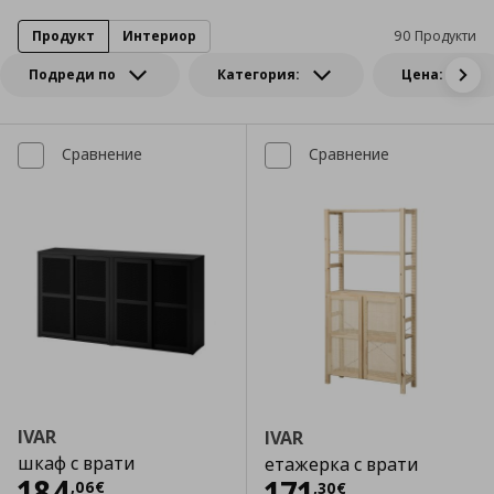
Продукт
Интериор
90 Продукти
Подреди по
Категория:
Цена:
Сравнение
Сравнение
IVAR
IVAR
шкаф с врати
етажерка с врати
Цена
184,06 €
184
Цена
171,30 €
171
,
06
€
,
30
€