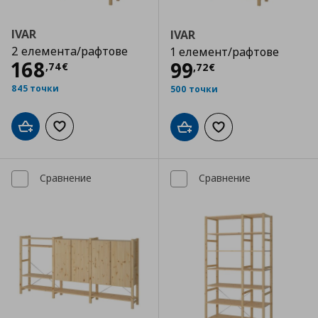
IVAR
IVAR
2 елемента/рафтове
1 елемент/рафтове
Цена
168,74 €
168
Цена
99,72 €
99
,
74
€
,
72
€
845 точки
500 точки
Добави в кошницата
Добави към списъка с любими
Добави в кошницата
Добави към списъка
Сравнение
Сравнение