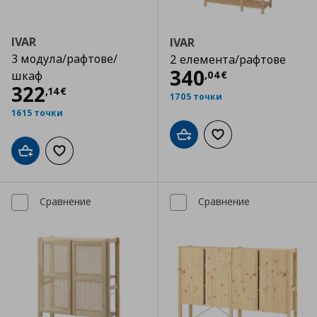
IVAR
IVAR
3 модула/рафтове/
2 елемента/рафтове
Цена
340,04 €
340
,
04
€
шкаф
Цена
322,14 €
322
,
14
€
1705 точки
1615 точки
Добави в кошницата
Добави към списъка
Добави в кошницата
Добави към списъка с любими
Сравнение
Сравнение