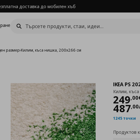
езплатна доставка до мобилен хъб
ране
ден размер
›
Килим, къса нишка, 200x266 см
IKEA PS 20
Килим, къса
Цен
249
,
00
487
,
00
1245 точки
Продуктов 