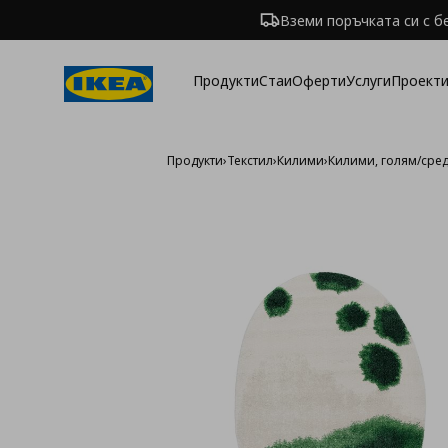
Вземи поръчката си с б
Продукти
Стаи
Оферти
Услуги
Проекти
Продукти
›
Текстил
›
Килими
›
Килими, голям/сре