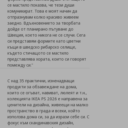
се мастило показва, че тези души
комуникират. Това е моят начин да
отпразнувам колко красиво живеем
заедно. Вдъхновението за творбата
дойде от планирано пътуване до
Швеция, което никога не се случи. Сега
си представям формите като цветни
къщи в шведско рибарско селище,
където стичащото се мастило
представлява хората, които си говорят
помежду си."
С над 35 практични, изненадващи
продукти за обзавеждане на дома,
които се огъват, навиват, люлеят и т.н.,
колекцията IKEA PS 2026 е направена за
ценители на дизайна, живеещи на малко
пространство в града и всеки, който
използва дома си, за да изрази себе си. С
фокус към скандинавския дизайн,