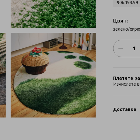
906.193.99
Цвят:
зелено/екр
Платете ра
Изчислете в
Доставка