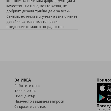
колекцията съчетава форма, функция и
качество - на цена, която казва, че
добрият дизайн трябва да е за всеки.
Семпли, но никога скучни - а закачливите
детайли са това, което прави
ежедневието малко по-радостно.
За ИКЕА
Прилож
Работете с нас
Това е ИКЕА
Пресцентър
Най-често задавани въпроси
Послед
Свържете се с нас