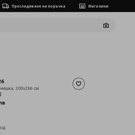
Проследяване на поръчка
Магазини
Camera
26
Добави към списъка с люб
 нишка, 200x266 см
а
249,00 €
€
лв
код