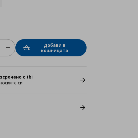
ю
Добави в
кошницата
зсрочено с tbi
носките си