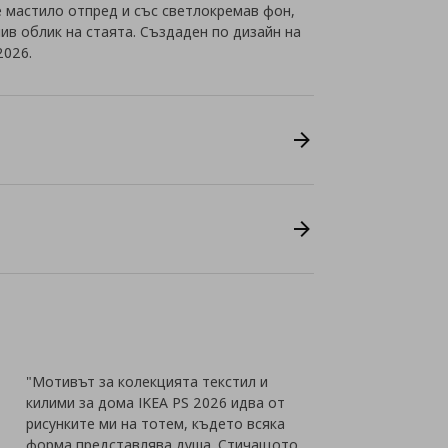
 мастило отпред и със светлокремав фон,
ив облик на стаята. Създаден по дизайн на
2026.
"Мотивът за колекцията текстил и
килими за дома IKEA PS 2026 идва от
рисунките ми на тотем, където всяка
форма представлява душа. Стичащото