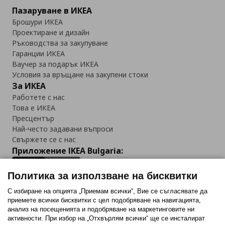
Пазаруване в ИКЕА
Брошури ИКЕА
Проектиране и дизайн
Ръководства за закупуване
Гаранции ИКЕА
Ваучер за подарък ИКЕА
Условия за връщане на закупени стоки
За ИКЕА
Работете с нас
Това е ИКЕА
Пресцентър
Най-често задавани въпроси
Свържете се с нас
Приложение IKEA Bulgaria:
Политика за използване на бисквитки
С избиране на опцията „Приемам всички“, Вие се съгласявате да
приемете всички бисквитки с цел подобряване на навигацията,
Последвайте ни:
анализ на посещенията и подобряване на маркетинговите ни
активности. При избор на „Отхвърлям всички“ ще се инсталират
Facebook
Twitter
Youtube
Pinterest
Instagram