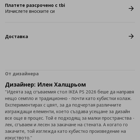
Платете разсрочено с tbi
Изчислете вноските си
Доставка
От дизайнера
Дизайнер: Илен Халщрьом
"Идеята зад сгъваемия стол IKEA PS 2026 беше да направя
нещо семпло и традиционно - почти като кубистки колаж.
Експериментирах с цвят, за да подчертая различните
изграждащи елементи, което създава усещане за дизайн
все още в процес. Той е подходящ за малки пространства -
лек, сгъваем и лесен за закачане на стената. А когато го
закачите, той изглежда като кубистко произведение на
изкуството."