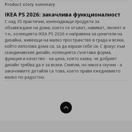
Product story summary
IKEA PS 2026: закачлива функционалност
С над 35 практични, изненадващи продукти за
обзавеждане на дома, които се огъват, навиват, люлеят и
т.н., колекцията IKEA PS 2026 е направена за ценители на
дизайна, живеещи на малко пространство в града и всеки,
който използва дома си, за да изрази себе си. С фокус към
скандинавския дизайн, колекцията съчетава форма,
функция и качество - на цена, която казва, че добрият
дизайн трябва да е за всеки. Семпли, но никога скучни - а
закачливите детайли са това, което прави ежедневието
малко по-радостно.
Нагоре