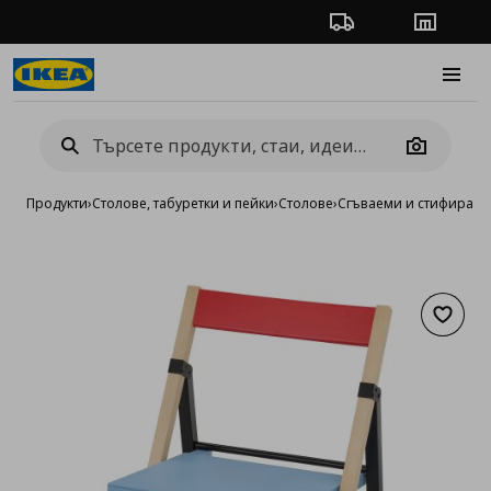
Проследяване на п
Магази
Burge
Camera
Продукти
›
Столове, табуретки и пейки
›
Столове
›
Сгъваеми и стифиращи
Добав