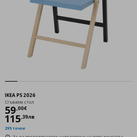
IKEA PS 2026
Сгъваем стол
Цена
59,00 €
59
,
00
€
115
,
39
лв
295 точки
За да предотвратите надраскване на повърхността,