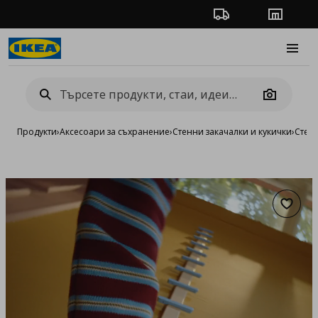
Проследяване на п
Магази
Burge
Camera
Продукти
›
Аксесоари за съхранение
›
Стенни закачалки и кукички
›
Стен
Добав