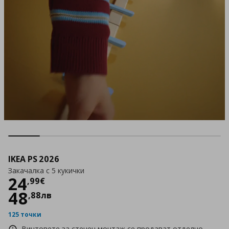
IKEA PS 2026
Закачалка с 5 кукички
Цена
24,99 €
24
,
99
€
48
,
88
лв
125 точки
Винтовете за стенен монтаж се продават отделно.