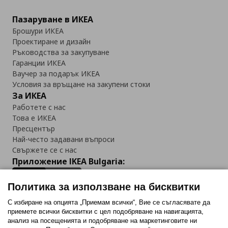
Пазаруване в ИКЕА
Брошури ИКЕА
Проектиране и дизайн
Ръководства за закупуване
Гаранции ИКЕА
Ваучер за подарък ИКЕА
Условия за връщане на закупени стоки
За ИКЕА
Работете с нас
Това е ИКЕА
Пресцентър
Най-често задавани въпроси
Свържете се с нас
Приложение IKEA Bulgaria:
Политика за използване на бисквитки
С избиране на опцията „Приемам всички“, Вие се съгласявате да
приемете всички бисквитки с цел подобряване на навигацията,
Последвайте ни:
анализ на посещенията и подобряване на маркетинговите ни