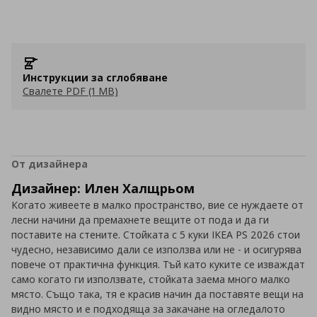
Инструкции за сглобяване
Свалете PDF (1 MB)
От дизайнера
Дизайнер: Илен Халщрьом
Когато живеете в малко пространство, вие се нуждаете от
лесни начини да премахнете вещите от пода и да ги
поставите на стените. Стойката с 5 куки IKEA PS 2026 стои
чудесно, независимо дали се използва или не - и осигурява
повече от практична функция. Тъй като куките се изваждат
само когато ги използвате, стойката заема много малко
място. Също така, тя е красив начин да поставяте вещи на
видно място и е подходяща за закачане на огледалото