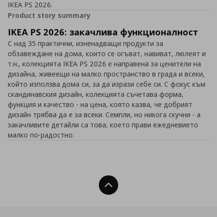
IKEA PS 2026.
Product story summary
IKEA PS 2026: закачлива функционалност
С над 35 практични, изненадващи продукти за
обзавеждане на дома, които се огъват, навиват, люлеят и
т.н., колекцията IKEA PS 2026 е направена за ценители на
дизайна, живеещи на малко пространство в града и всеки,
който използва дома си, за да изрази себе си. С фокус към
скандинавския дизайн, колекцията съчетава форма,
функция и качество - на цена, която казва, че добрият
дизайн трябва да е за всеки. Семпли, но никога скучни - а
закачливите детайли са това, което прави ежедневието
малко по-радостно.
Нагоре