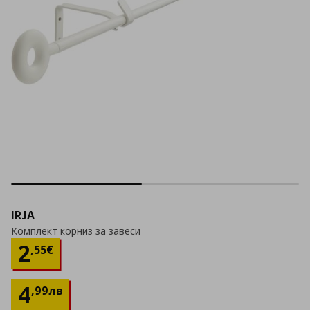
IRJA
Комплект корниз за завеси
Цена
2,55 €
2
,
55
€
4
,
99
лв