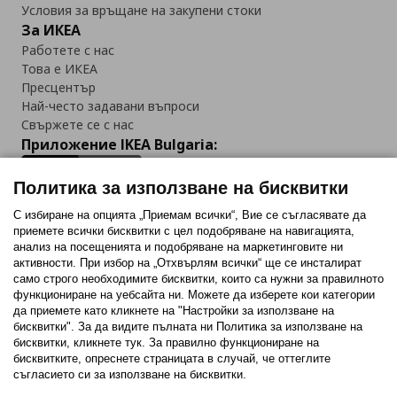
Условия за връщане на закупени стоки
За ИКЕА
Работете с нас
Това е ИКЕА
Пресцентър
Най-често задавани въпроси
Свържете се с нас
Приложение IKEA Bulgaria:
Политика за използване на бисквитки
С избиране на опцията „Приемам всички“, Вие се съгласявате да
приемете всички бисквитки с цел подобряване на навигацията,
Последвайте ни:
анализ на посещенията и подобряване на маркетинговите ни
активности. При избор на „Отхвърлям всички“ ще се инсталират
Facebook
Twitter
Youtube
Pinterest
Instagram
само строго необходимитe бисквитки, които са нужни за правилното
функциониране на уебсайта ни. Можете да изберете кои категории
да приемете като кликнете на "Настройки за използване на
бисквитки". За да видите пълната ни Политика за използване на
бисквитки, кликнете тук. За правилно функциониране на
бисквитките, опреснете страницата в случай, че оттеглите
съгласието си за използване на бисквитки.
Политика за използване на бисквитки (Cookies)