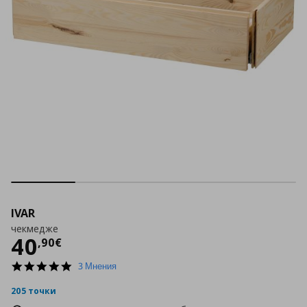
IVAR
чекмедже
Цена
40,90 €
40
,
90
€
5.0
3 Мнения
star
rating
205 точки