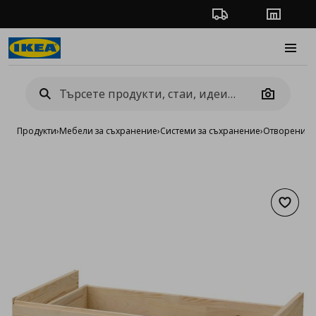
Проследяване на п
Магази
Burge
Camera
Продукти
›
Мебели за съхранение
›
Системи за съхранение
›
Отворени си
Добав