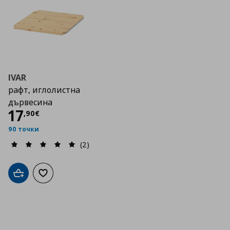
IVAR
рафт, иглолистна
дървесина
Цена
17,90 €
17
,
90
€
90 точки
(2)
Добави в кошницата
Добави към списъка с любими