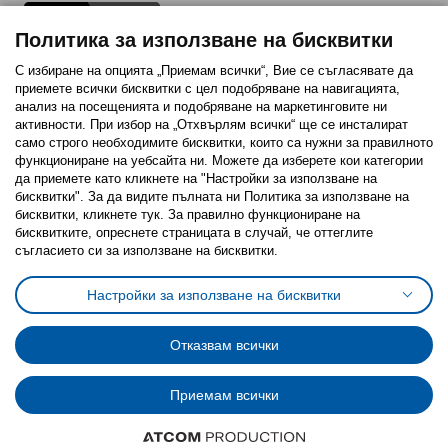
Политика за използване на бисквитки
С избиране на опцията „Приемам всички“, Вие се съгласявате да
приемете всички бисквитки с цел подобряване на навигацията,
Последвайте ни:
анализ на посещенията и подобряване на маркетинговите ни
активности. При избор на „Отхвърлям всички“ ще се инсталират
Facebook
Twitter
Youtube
Pinterest
Instagram
само строго необходимитe бисквитки, които са нужни за правилното
функциониране на уебсайта ни. Можете да изберете кои категории
да приемете като кликнете на "Настройки за използване на
бисквитки". За да видите пълната ни Политика за използване на
бисквитки, кликнете тук. За правилно функциониране на
бисквитките, опреснете страницата в случай, че оттеглите
съгласието си за използване на бисквитки.
Политика за използване на бисквитки (Cookies)
Избор на настройки за използване на бисквитки
Настройки за използване на бисквитки
Условия за ползване на ikea.bg
Обща политика за личните данни
Политика за защита на личните данни на ikea.bg
Общи условия на програма IKEA Family
Отказвам всички
Политика за защита на лични данни на програма IKEA Family
Приемам всички
© Inter-IKEA Systems B.V. 1999 - 2025