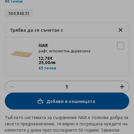
rating
90 точки
504.846.51
Трябва да се съчетае с
IVAR
рафт, иглолистна дървесина
Цена
12,78 €
12
,
78
€
25
,
00
лв
65 точки
Добави в кошницата
Тъй като системата за съхранение IVAR е толкова добра за
своето предназначение, тя вярно е посрещала нуждите на
клиентите у дома през последните 50 години. Тавански