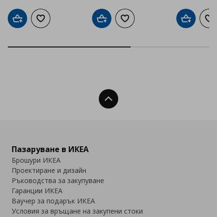
Добави в кошницата
Добави към списъка с любими
Добави в кошницата
Добави към списъка с люб
Добави в
До
Нагоре
Пазаруване в ИКЕА
Брошури ИКЕА
Проектиране и дизайн
Ръководства за закупуване
Гаранции ИКЕА
Ваучер за подарък ИКЕА
Условия за връщане на закупени стоки