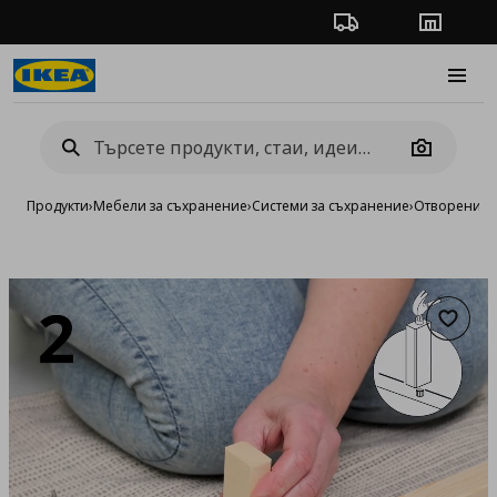
Проследяване на п
Магази
Burge
Camera
Продукти
›
Мебели за съхранение
›
Системи за съхранение
›
Отворени си
Добав