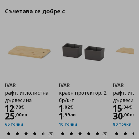
Съчетава се добре с
IVAR
IVAR
IVAR
рафт, иглолистна
краен протектор, 2
рафт, игл
дървесина
бр/к-т
дървесин
Цена
12,78 €
Цена
1,02 €
Цена
12
1
15
,
78
€
,
02
€
,
34
€
25
1
30
,
00
лв
,
99
лв
,
00
лв
65 точки
10 точки
80 точки
(3)
(3)