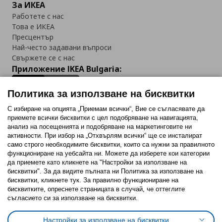
За ИКЕА
Работете с нас
Това е ИКЕА
Пресцентър
Най-често задавани въпроси
Свържете се с нас
Приложение IKEA Bulgaria:
Политика за използване на бисквитки
С избиране на опцията „Приемам всички“, Вие се съгласявате да
приемете всички бисквитки с цел подобряване на навигацията,
Последвайте ни:
анализ на посещенията и подобряване на маркетинговите ни
активности. При избор на „Отхвърлям всички“ ще се инсталират
Facebook
Twitter
Youtube
Pinterest
Instagram
само строго необходимитe бисквитки, които са нужни за правилното
функциониране на уебсайта ни. Можете да изберете кои категории
да приемете като кликнете на "Настройки за използване на
бисквитки". За да видите пълната ни Политика за използване на
бисквитки, кликнете тук. За правилно функциониране на
бисквитките, опреснете страницата в случай, че оттеглите
съгласието си за използване на бисквитки.
Политика за използване на бисквитки (Cookies)
Избор на настройки за използване на бисквитки
Настройки за използване на бисквитки
Условия за ползване на ikea.bg
Обща политика за личните данни