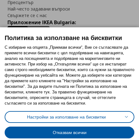
Пресцентър
Най-често задавани въпроси
Свържете се с нас
Приложение IKEA Bulgaria:
Политика за използване на бисквитки
С избиране на опцията „Приемам всички“, Вие се съгласявате да
приемете всички бисквитки с цел подобряване на навигацията,
Последвайте ни:
анализ на посещенията и подобряване на маркетинговите ни
активности. При избор на „Отхвърлям всички“ ще се инсталират
Facebook
Twitter
Youtube
Pinterest
Instagram
само строго необходимитe бисквитки, които са нужни за правилното
функциониране на уебсайта ни. Можете да изберете кои категории
да приемете като кликнете на "Настройки за използване на
бисквитки". За да видите пълната ни Политика за използване на
бисквитки, кликнете тук. За правилно функциониране на
бисквитките, опреснете страницата в случай, че оттеглите
съгласието си за използване на бисквитки.
Политика за използване на бисквитки (Cookies)
Избор на настройки за използване на бисквитки
Настройки за използване на бисквитки
Условия за ползване на ikea.bg
Обща политика за личните данни
Политика за защита на личните данни на ikea.bg
Общи условия на програма IKEA Family
Отказвам всички
Политика за защита на лични данни на програма IKEA Family