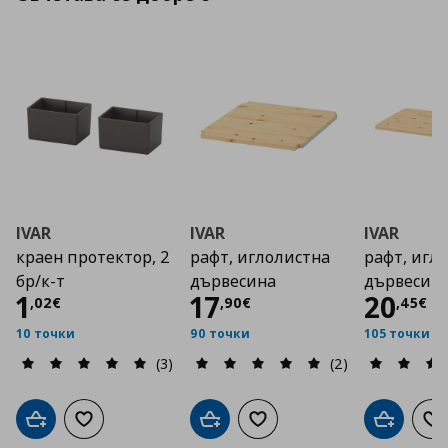
IVAR
IVAR
IVAR
краен протектор, 2
рафт, иглолистна
рафт, игл
бр/к-т
дървесина
дървесин
Цена
1,02 €
Цена
17,90 €
Цена
1
17
20
,
02
€
,
90
€
,
45
€
10 точки
90 точки
105 точки
(3)
(2)
Добави в кошницата
Добави към списъка с любими
Добави в кошницата
Добави към списъка с люб
Добави в
До