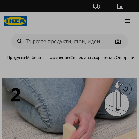
Проследяване на п
Магази
Burge
Camera
Продукти
›
Мебели за съхранение
›
Системи за съхранение
›
Отворени си
Добав