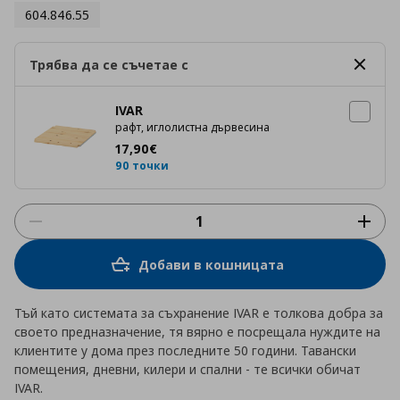
604.846.55
Трябва да се съчетае с
IVAR
рафт, иглолистна дървесина
Цена
17,90 €
17
,
90
€
90 точки
Добави в кошницата
Тъй като системата за съхранение IVAR е толкова добра за
своето предназначение, тя вярно е посрещала нуждите на
клиентите у дома през последните 50 години. Тавански
помещения, дневни, килери и спални - те всички обичат
IVAR.