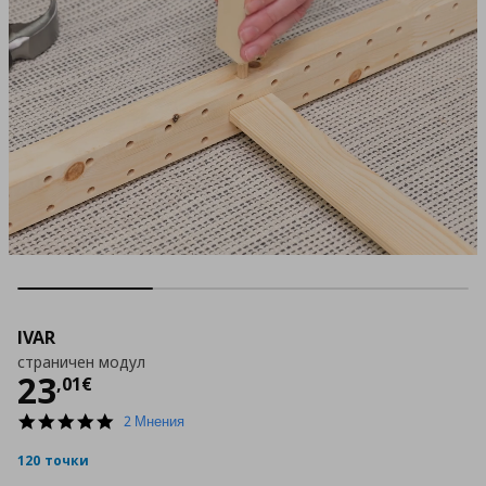
IVAR
страничен модул
Цена
23,01 €
23
,
01
€
5.0
2 Мнения
star
rating
120 точки