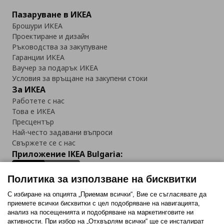
Пазаруване в ИКЕА
Брошури ИКЕА
Проектиране и дизайн
Ръководства за закупуване
Гаранции ИКЕА
Ваучер за подарък ИКЕА
Условия за връщане на закупени стоки
За ИКЕА
Работете с нас
Това е ИКЕА
Пресцентър
Най-често задавани въпроси
Свържете се с нас
Приложение IKEA Bulgaria:
Политика за използване на бисквитки
С избиране на опцията „Приемам всички“, Вие се съгласявате да
приемете всички бисквитки с цел подобряване на навигацията,
Последвайте ни:
анализ на посещенията и подобряване на маркетинговите ни
активности. При избор на „Отхвърлям всички“ ще се инсталират