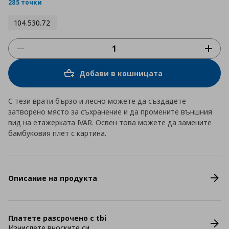
rating
285 точки
104.530.72
Добави в кошницата
С тези врати бързо и лесно можете да създадете
затворено място за съхранение и да промените външния
вид на етажерката IVAR. Освен това можете да замените
бамбуковия плет с картина.
Описание на продукта
Платете разсрочено с tbi
Изчислете вноските си