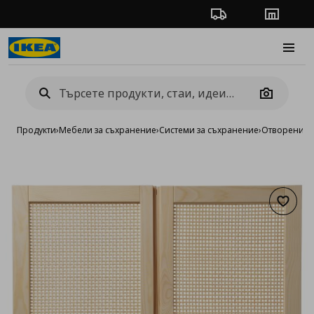
Проследяване на п
Магази
Burge
Camera
Продукти
›
Мебели за съхранение
›
Системи за съхранение
›
Отворени си
Добав