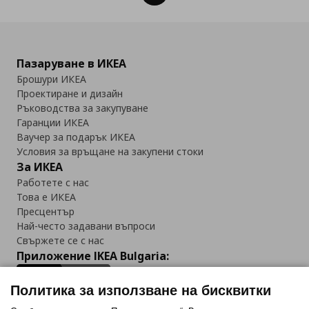
Пазаруване в ИКЕА
Брошури ИКЕА
Проектиране и дизайн
Ръководства за закупуване
Гаранции ИКЕА
Ваучер за подарък ИКЕА
Условия за връщане на закупени стоки
За ИКЕА
Работете с нас
Това е ИКЕА
Пресцентър
Най-често задавани въпроси
Свържете се с нас
Приложение IKEA Bulgaria:
Политика за използване на бисквитки