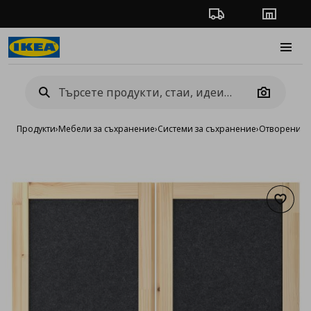
Проследяване на п
Магази
Burge
Camera
Продукти
›
Мебели за съхранение
›
Системи за съхранение
›
Отворени си
Добав