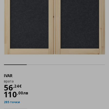
IVAR
врата
Цена
56,24 €
56
,
24
€
110
,
00
лв
285 точки