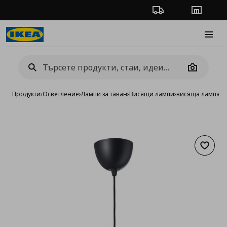
Проследяване на п
Магази
Burge
Camera
Продукти
›
Осветление
›
Лампи за таван
›
Висящи лампи
›
висяща лампа с
Добав