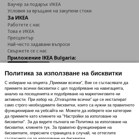
Ваучер за подарък ИКЕА
Условия за връщане на закупени стоки
За ИКЕА
Работете с нас
Това е ИКЕА
Пресцентър
Най-често задавани въпроси
Свържете се с нас
Приложение IKEA Bulgaria:
Политика за използване на бисквитки
С избиране на опцията „Приемам всички“, Вие се съгласявате да
приемете всички бисквитки с цел подобряване на навигацията,
Последвайте ни:
анализ на посещенията и подобряване на маркетинговите ни
активности. При избор на „Отхвърлям всички“ ще се инсталират
Facebook
Twitter
Youtube
Pinterest
Instagram
само строго необходимитe бисквитки, които са нужни за правилното
функциониране на уебсайта ни. Можете да изберете кои категории
да приемете като кликнете на "Настройки за използване на
бисквитки". За да видите пълната ни Политика за използване на
бисквитки, кликнете тук. За правилно функциониране на
бисквитките, опреснете страницата в случай, че оттеглите
съгласието си за използване на бисквитки.