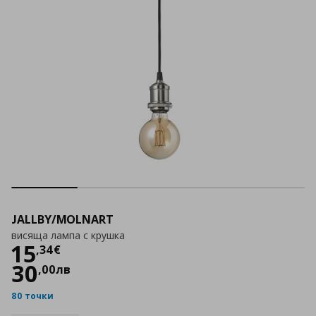
JALLBY/MOLNART
висяща лампа с крушка
Цена
15,34 €
15
,
34
€
30
,
00
лв
80 точки