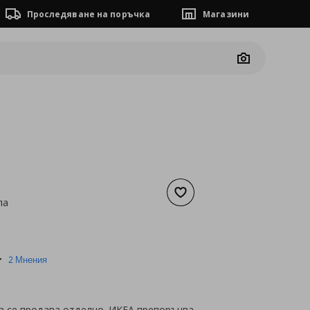
Проследяване на поръчка
Магазини
Camera
Добави към списъка с люб
па
а
33,69 €
5.0
2 Мнения
star
rating
а се продава отделно. ИКЕА препоръчва