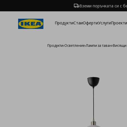
Вземи поръчката си с б
Продукти
Стаи
Оферти
Услуги
Проекти
Продукти
›
Осветление
›
Лампи за таван
›
Висящи