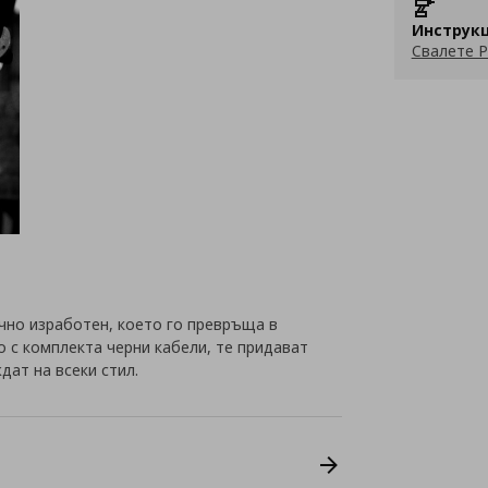
Инструкц
Свалете P
чно изработен, което го превръща в
о с комплекта черни кабели, те придават
дат на всеки стил.