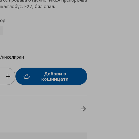
ка/глобус, E27, бял опал.
код
/никелиран
Добави в
кошницата