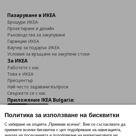
Пазаруване в ИКЕА
Брошури ИКЕА
Проектиране и дизайн
Ръководства за закупуване
Гаранции ИКЕА
Ваучер за подарък ИКЕА
Условия за връщане на закупени стоки
За ИКЕА
Работете с нас
Това е ИКЕА
Пресцентър
Най-често задавани въпроси
Свържете се с нас
Приложение IKEA Bulgaria:
Политика за използване на бисквитки
С избиране на опцията „Приемам всички“, Вие се съгласявате да
приемете всички бисквитки с цел подобряване на навигацията,
Последвайте ни:
анализ на посещенията и подобряване на маркетинговите ни