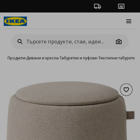
Проследяване на п
Магази
Burge
Camera
Продукти
›
Дивани и кресла
›
Табуретки и пуфове
›
Текстилни табуретки 
Добав