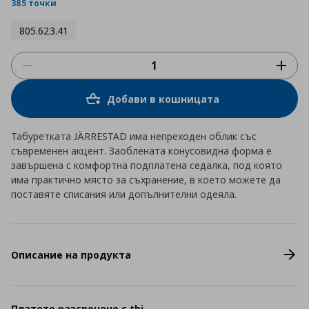
rating
385 точки
805.623.41
Добави в кошницата
Табуретката JÄRRESTAD има непреходен облик със
съвременен акцент. Заоблената конусовидна форма е
завършена с комфортна подплатена седалка, под която
има практично място за съхранение, в което можете да
поставяте списания или допълнителни одеяла.
Описание на продукта
Платете разсрочено с tbi