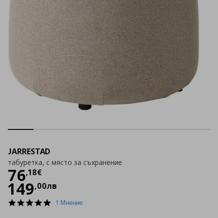
JARRESTAD
табуретка, с място за съхранение
Цена
76,18 €
76
,
18
€
149
,
00
лв
5.0
1 Мнение
star