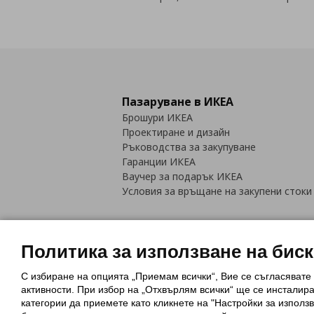
Пазаруване в ИКЕА
Брошури ИКЕА
Проектиране и дизайн
Ръководства за закупуване
Гаранции ИКЕА
Ваучер за подарък ИКЕА
Условия за връщане на закупени стоки
Политика за използване на бис
С избиране на опцията „Приемам всички“, Вие се съгласявате
Политика за използване на бискви
активности. При избор на „Отхвърлям всички“ ще се инсталир
Обща политика за личните данни
категории да приемете като кликнете на "Настройки за използв
Политика за защита на лични данн