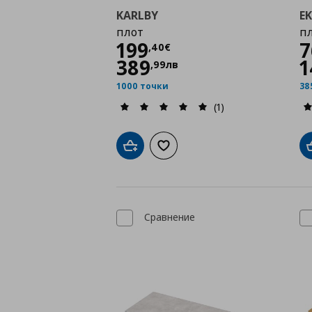
KARLBY
E
плот
п
Цена
199,40 €
199
7
,
40
€
389
1
,
99
лв
1000 точки
38
(1)
Добави в кошницата
Добави към списъка с любими
Сравнение