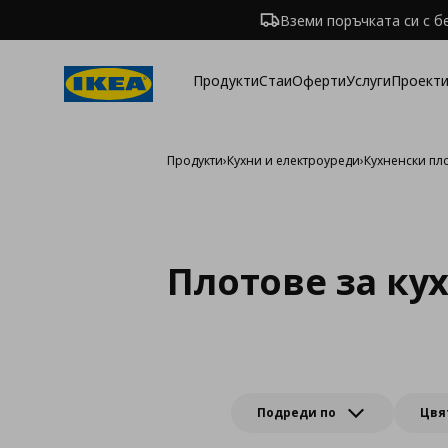
Вземи поръчката си с б
Продукти
Стаи
Оферти
Услуги
Проекти
Продукти
›
Кухни и електроуреди
›
Кухненски пл
Плотове за ку
Подреди по
Цвя