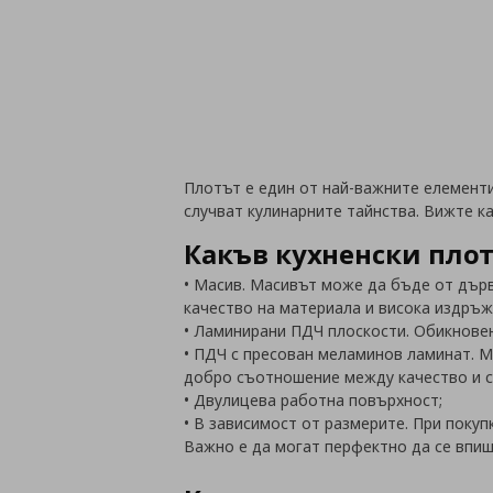
Плотът е един от най-важните елементи
случват кулинарните тайнства. Вижте ка
Какъв кухненски плот
• Масив. Масивът може да бъде от дърв
качество на материала и висока издръж
• Ламинирани ПДЧ плоскости. Обикновен
• ПДЧ с пресован меламинов ламинат. 
добро съотношение между качество и с
• Двулицева работна повърхност;
• В зависимост от размерите. При поку
Важно е да могат перфектно да се впи