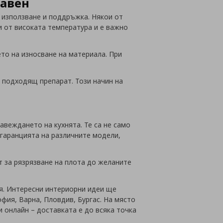
равен
а използване и поддръжка. Някои от
и от високата температура и е важно
то на износване на материала. При
 подходящ препарат. Този начин на
веждането на кухнята. Те са не само
а гаранцията на различните модели,
т за рязрязване на плота до желаните
ия. Интересни интериорни идеи ще
офия, Варна, Пловдив, Бургас. На място
 онлайн – доставката е до всяка точка