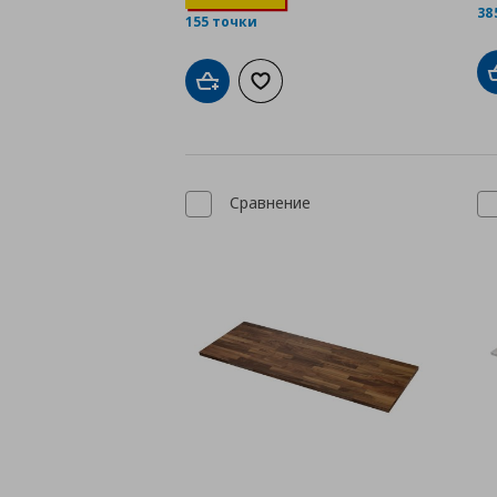
38
155 точки
Добави в кошницата
Добави към списъка с любими
Сравнение