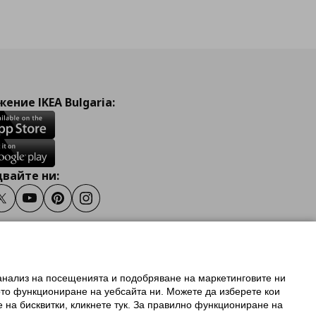
ение IKEA Bulgaria:
вайте ни:
ook
Twitter
Youtube
Pinterest
Instagram
 анализ на посещенията и подобряване на маркетинговите ни
олзване на ikea.bg
ото функциониране на уебсайта ни. Можете да изберете кои
 IKEA Family
е на бисквитки, кликнете тук. За правилно функциониране на