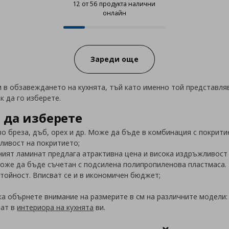
12 от 56 продукта налични
онлайн
12 от 56 продукта налични онла
Progress:
Зареди още
 в обзавеждането на кухнята, тъй като именно той представля
к да го изберете.
 да изберете
о бреза, дъб, орех и др. Може да бъде в комбинация с покрити
ливост на покритието;
ият ламинат предлага атрактивна цена и висока издръжливост 
Може да бъде съчетан с подсилена полипропиленова пластмаса.
тойност. Вписват се и в икономичен бюджет;
пка обърнете внимание на размерите в см на различните модели
шат в
интериора на кухнята
ви.