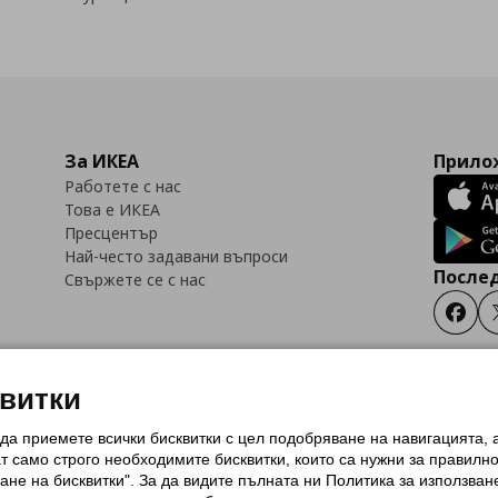
За ИКЕА
Прилож
Работете с нас
Това е ИКЕА
Пресцентър
Най-често задавани въпроси
Послед
Свържете се с нас
Faceb
квитки
 да приемете всички бисквитки с цел подобряване на навигацията,
тки (Cookies)
Избор на настройки за използване на бисквитки
Условия за п
ат само строго необходимитe бисквитки, които са нужни за правилн
Политика за защита на личните данни на ikea.bg
Общи условия на програма
ане на бисквитки". За да видите пълната ни Политика за използван
и на програма IKEA Family