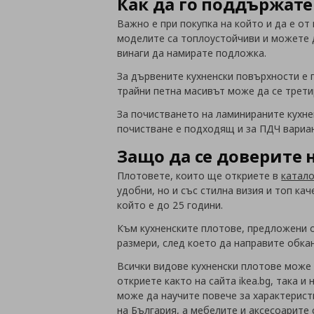
Как да го поддържате
Важно е при покупка на който и да е о
моделите са топлоустойчиви и можете д
винаги да намирате подложка.
За дървените кухненски повърхности е 
трайни петна масивът може да се трети
За почистването на ламинираните кухне
почистване е подходящ и за ПДЧ вариа
Защо да се доверите н
Плотовете, които ще откриете в
катало
удобни, но и със стилна визия и топ ка
който е до 25 години.
Към кухненските плотове, предложени о
размери, след което да направите обка
Всички видове кухненски плотове може 
откриете както на сайта ikea.bg, така 
може да научите повече за характерист
на България, а мебелите и аксесоарите 