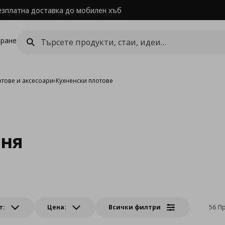
езплатна доставка до мобилен хъб
ране
отове и аксесоари
›
Кухненски плотове
хня
т:
Цена:
Всички филтри
56 П