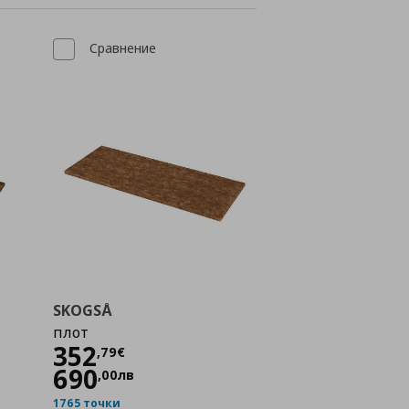
Сравнение
SKOGSÅ
плот
Цена
352,79 €
352
,
79
€
690
,
00
лв
1765 точки