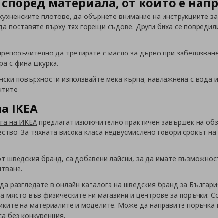
 според материала, от който е нап
т кухненските плотове, да обърнете внимание на инструкциите з
а поставяте върху тях горещи съдове. Други биха се повредил
препоръчително да третирате с масло за дърво при забелязване
ра с фина шкурка.
нски повърхности използвайте мека кърпа, навлажнена с вода и
нтите.
а IKEA
га на ИКЕА
предлагат изключително практичен завършек на обза
чество. За тяхната висока класа недвусмислено говори срокът н
т шведския бранд, са добавени лайсни, за да имате възможнос
нтване.
да разгледате в онлайн каталога на шведския бранд за Българ
и на място във физическите ни магазини и центрове за поръчки: С
иките на материалите и моделите. Може да направите поръчка и
са без конкуренция.