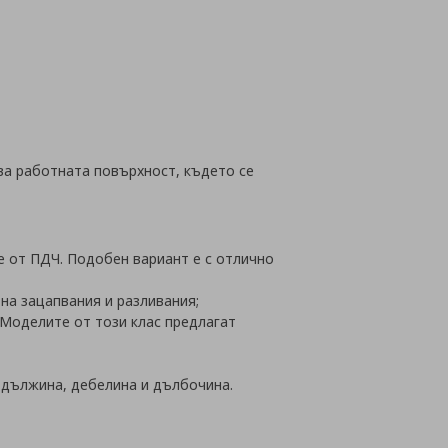
йн
ва работната повърхност, където се
е от ПДЧ. Подобен вариант е с отлично
на зацапвания и разливания;
 Моделите от този клас предлагат
: дължина, дебелина и дълбочина.