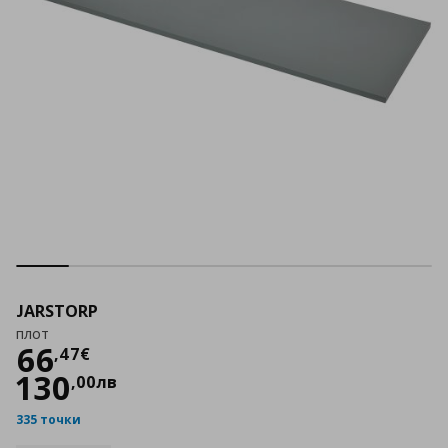
JARSTORP
плот
Цена
66,47 €
66
,
47
€
130
,
00
лв
335 точки