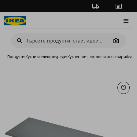
Проследяване на п
Магази
Burge
Camera
Продукти
›
Кухни и електроуреди
›
Кухненски плотове и аксесоари
›
Кухн
Добав