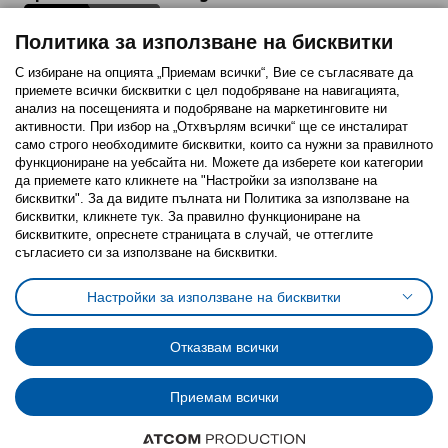
Политика за използване на бисквитки
С избиране на опцията „Приемам всички“, Вие се съгласявате да
приемете всички бисквитки с цел подобряване на навигацията,
Последвайте ни:
анализ на посещенията и подобряване на маркетинговите ни
активности. При избор на „Отхвърлям всички“ ще се инсталират
Facebook
Twitter
Youtube
Pinterest
Instagram
само строго необходимитe бисквитки, които са нужни за правилното
функциониране на уебсайта ни. Можете да изберете кои категории
да приемете като кликнете на "Настройки за използване на
бисквитки". За да видите пълната ни Политика за използване на
бисквитки, кликнете тук. За правилно функциониране на
бисквитките, опреснете страницата в случай, че оттеглите
съгласието си за използване на бисквитки.
Политика за използване на бисквитки (Cookies)
Избор на настройки за използване на бисквитки
Настройки за използване на бисквитки
Условия за ползване на ikea.bg
Обща политика за личните данни
Политика за защита на личните данни на ikea.bg
Общи условия на програма IKEA Family
Отказвам всички
Политика за защита на лични данни на програма IKEA Family
Приемам всички
© Inter-IKEA Systems B.V. 1999 - 2025