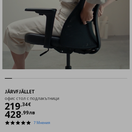
JÄRVFJÄLLET
офис стол с подлакътници
Цена
219,34 €
219
,
34
€
428
,
99
лв
5.0
7 Мнения
star