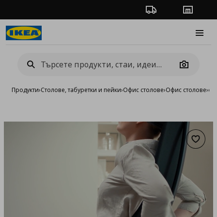
Проследяване на п
Магази
Burge
Camera
Продукти
›
Столове, табуретки и пейки
›
Офис столове
›
Офис столове
›
оф
Добав