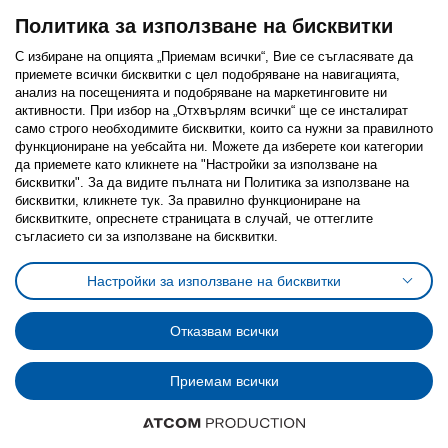
Политика за използване на бисквитки
С избиране на опцията „Приемам всички“, Вие се съгласявате да
приемете всички бисквитки с цел подобряване на навигацията,
Последвайте ни:
анализ на посещенията и подобряване на маркетинговите ни
активности. При избор на „Отхвърлям всички“ ще се инсталират
Facebook
Twitter
Youtube
Pinterest
Instagram
само строго необходимитe бисквитки, които са нужни за правилното
функциониране на уебсайта ни. Можете да изберете кои категории
да приемете като кликнете на "Настройки за използване на
бисквитки". За да видите пълната ни Политика за използване на
бисквитки, кликнете тук. За правилно функциониране на
бисквитките, опреснете страницата в случай, че оттеглите
съгласието си за използване на бисквитки.
Политика за използване на бисквитки (Cookies)
Избор на настройки за използване на бисквитки
Настройки за използване на бисквитки
Условия за ползване на ikea.bg
Обща политика за личните данни
Политика за защита на личните данни на ikea.bg
Общи условия на програма IKEA Family
Отказвам всички
Политика за защита на лични данни на програма IKEA Family
Приемам всички
© Inter-IKEA Systems B.V. 1999 - 2025