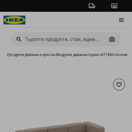
Проследяване на п
Магази
Burge
Camera
Продукти
›
Дивани и кресла
›
Модулни дивани
›
Серия JATTEBO
›
Ъглови 
Добав