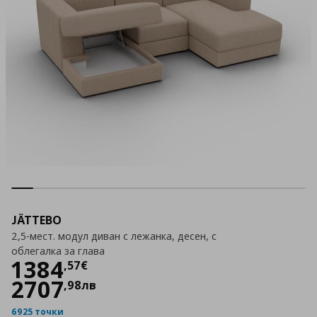
JÄTTEBO
2,5-мест. модул диван с лежанка, десен, с
облегалка за глава
Цена
1384,57 €
1384
,
57
€
2707
,
98
лв
6925 точки