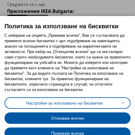
Свържете се с нас
Приложение IKEA Bulgaria:
Политика за използване на бисквитки
С избиране на опцията „Приемам всички“, Вие се съгласявате да
приемете всички бисквитки с цел подобряване на навигацията,
Последвайте ни:
анализ на посещенията и подобряване на маркетинговите ни
активности. При избор на „Отхвърлям всички“ ще се инсталират
Facebook
Twitter
Youtube
Pinterest
Instagram
само строго необходимитe бисквитки, които са нужни за правилното
функциониране на уебсайта ни. Можете да изберете кои категории
да приемете като кликнете на "Настройки за използване на
бисквитки". За да видите пълната ни Политика за използване на
бисквитки, кликнете тук. За правилно функциониране на
бисквитките, опреснете страницата в случай, че оттеглите
съгласието си за използване на бисквитки.
Политика за използване на бисквитки (Cookies)
Избор на настройки за използване на бисквитки
Настройки за използване на бисквитки
Условия за ползване на ikea.bg
Обща политика за личните данни
Политика за защита на личните данни на ikea.bg
Общи условия на програма IKEA Family
Отказвам всички
Политика за защита на лични данни на програма IKEA Family
Приемам всички