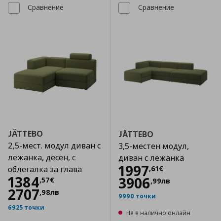
Сравнение
Сравнение
JÄTTEBO
JÄTTEBO
2,5-мест. модул диван с
3,5-местен модул,
лежанка, десен, с
диван с лежанка
Цена
1997,61 €
1997
,
61
€
облегалка за глава
Цена
1384,57 €
1384
3906
,
57
€
,
99
лв
2707
,
98
лв
9990 точки
6925 точки
Не е налично онлайн