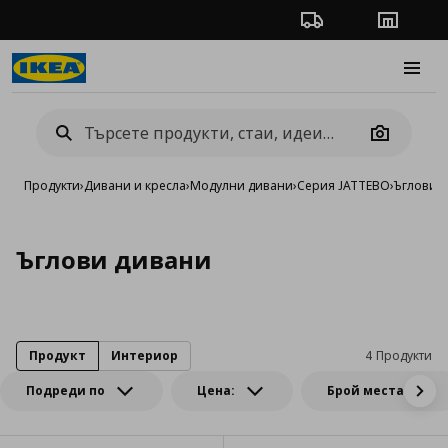
Проследяване на п
Магази
Burge
Camera
Продукти
›
Дивани и кресла
›
Модулни дивани
›
Серия JATTEBO
›
Ъглови 
Ъглови дивани
Продукт
Интериор
4 Продукти
Подреди по
Цена:
Брой места