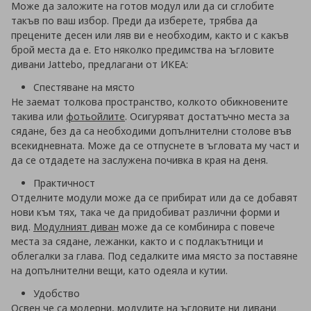
Може да заложите на готов модул или да си сглобите
такъв по ваш избор. Преди да изберете, трябва да
прецените десен или ляв ви е необходим, както и с какъв
брой места да е. Ето няколко предимства на ъгловите
дивани Jattebo, предлагани от ИКЕА:
Спестяване на място
Не заемат толкова пространство, колкото обикновените
такива или
фотьойлите
. Осигуряват достатъчно места за
сядане, без да са необходими допълнителни столове във
всекидневната. Може да се отпуснете в ъгловата му част и
да се отдадете на заслужена почивка в края на деня.
Практичност
Отделните модули може да се прибират или да се добавят
нови към тях, така че да придобиват различни форми и
вид.
Модулният диван
може да се комбинира с
повече
места за сядане, лежанки, както и с подлакътници и
облегалки за глава. Под седалките има място за поставяне
на допълнителни вещи, като одеяла и кутии.
Удобство
Освен че са модерни, модулите на ъгловите ни дивани