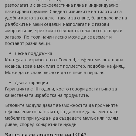
разполагат и с
високоеластична пяна и индивидуално
пакетирани пружини. Следват извивките на тялото и са
удобни както за седене, така и за спане, благодарение на
дълбоките и меки седалки.
Разполагат и с газови
амортисьори, чрез които седалката плавно се отваря и
затваря. По този начин лесно може да се вземат и
поставят разни вещи.
Лесна поддръжка
Калъфът е изработен от Tonerud, с ефект меланж в два
нюанса. Това е мек плат от полиестер, подобен на филц.
Може да се сваля лесно и да се пере в пералня.
Дълга гаранция
Гаранцията е 10 години, което говори достатъчно за
качествената изработка на продуктите.
Ъгловите модули дават възможността да променяте
оформлението на стаята, за да може да размествате
мебелите при нужда и да създадете малък или голям
диван, според конкретните нужди.
Защо да се доверите на IKEA?