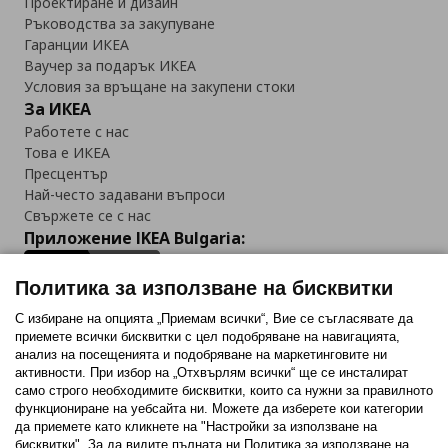
Проектиране и дизайн
Ръководства за закупуване
Гаранции ИКЕА
Ваучер за подарък ИКЕА
Условия за връщане на закупени стоки
За ИКЕА
Работете с нас
Това е ИКЕА
Пресцентър
Най-често задавани въпроси
Свържете се с нас
Приложение IKEA Bulgaria:
Политика за използване на бисквитки
С избиране на опцията „Приемам всички“, Вие се съгласявате да
приемете всички бисквитки с цел подобряване на навигацията,
Последвайте ни:
анализ на посещенията и подобряване на маркетинговите ни
активности. При избор на „Отхвърлям всички“ ще се инсталират
Facebook
Twitter
Youtube
Pinterest
Instagram
само строго необходимитe бисквитки, които са нужни за правилното
функциониране на уебсайта ни. Можете да изберете кои категории
да приемете като кликнете на "Настройки за използване на
бисквитки". За да видите пълната ни Политика за използване на