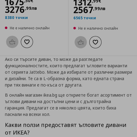
Цена
1675,50 €
1675
Цена
1312,99 €
1312
,
50
€
,
99
€
3276
2567
,
99
лв
,
99
лв
8380 точки
6565 точки
Не е налично онлайн
Не е налично онлайн
Προσθήκη στο καλάθι
Добави към списъка с любими
Προσθήκη στο καλάθι
Добави към списък
Ако си търсите диван, то може да разгледате
функционалностите, които предлагат ъгловите варианти
от серията Jattebo. Може да избирате от различни размери
и дизайни. Те са в L-образна форма, като едната страна
при тях винаги е по-къса от другата.
В онлайн магазин ikea.bg
ще откриете богат асортимент от
ъглови дивани на достъпни цени и с дълготрайна
гаранция. Предлагат се в няколко цвята, които биха
паснали на всеки хол.
Какви ползи предоставят ъгловите дивани
от ИКЕА?