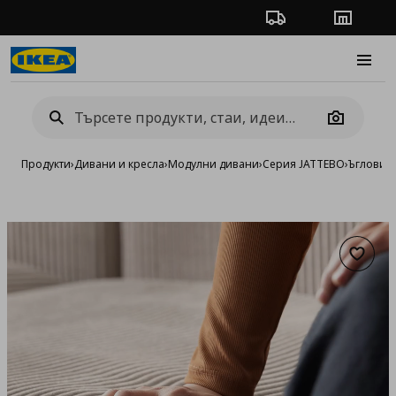
Проследяване на п
Магази
Burge
Camera
Продукти
›
Дивани и кресла
›
Модулни дивани
›
Серия JATTEBO
›
Ъглови 
Добав