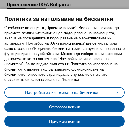
Приложение IKEA Bulgaria:
Политика за използване на бисквитки
С избиране на опцията „Приемам всички“, Вие се съгласявате да
приемете всички бисквитки с цел подобряване на навигацията,
Последвайте ни:
анализ на посещенията и подобряване на маркетинговите ни
активности. При избор на „Отхвърлям всички“ ще се инсталират
Facebook
Twitter
Youtube
Pinterest
Instagram
само строго необходимитe бисквитки, които са нужни за правилното
функциониране на уебсайта ни. Можете да изберете кои категории
да приемете като кликнете на "Настройки за използване на
бисквитки". За да видите пълната ни Политика за използване на
бисквитки, кликнете тук. За правилно функциониране на
бисквитките, опреснете страницата в случай, че оттеглите
съгласието си за използване на бисквитки.
Политика за използване на бисквитки (Cookies)
Избор на настройки за използване на бисквитки
Настройки за използване на бисквитки
Условия за ползване на ikea.bg
Обща политика за личните данни
Политика за защита на личните данни на ikea.bg
Общи условия на програма IKEA Family
Отказвам всички
Политика за защита на лични данни на програма IKEA Family
Приемам всички
© Inter-IKEA Systems B.V. 1999 - 2025