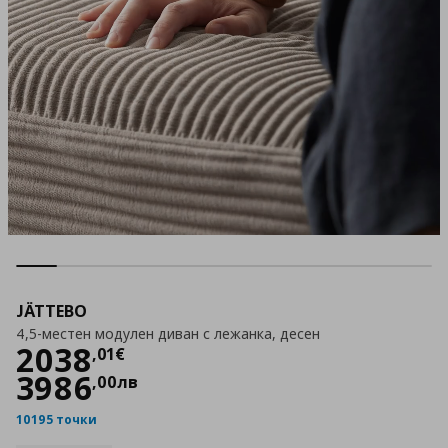
JÄTTEBO
4,5-местен модулен диван с лежанка, десен
Цена
2038,01 €
2038
,
01
€
3986
,
00
лв
10195 точки