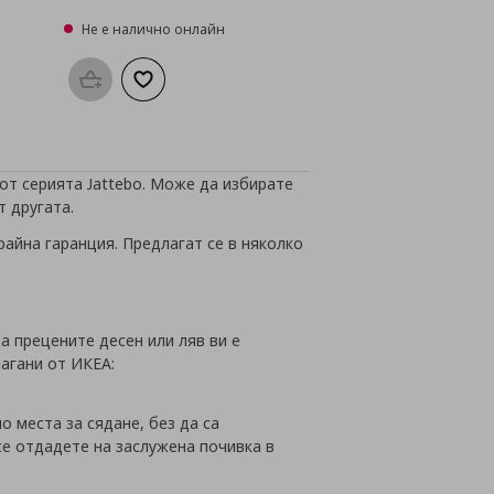
Не е налично онлайн
а с любими
Προσθήκη στο καλάθι
Добави към списъка с любими
от серията Jattebo. Може да избирате
т другата.
айна гаранция. Предлагат се в няколко
а прецените десен или ляв ви е
лагани от ИКЕА:
о места за сядане, без да са
се отдадете на заслужена почивка в