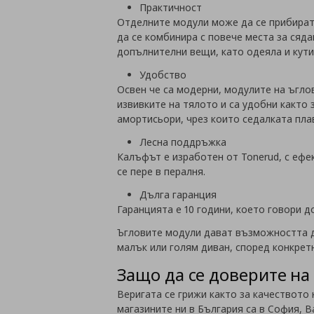
Практичност
Отделните модули може да се прибират 
да се комбинира с
повече места за сяда
допълнителни вещи, като одеяла и кут
Удобство
Освен че са модерни, модулите на ъгло
извивките на тялото и са удобни както 
амортисьори, чрез които седалката плав
Лесна поддръжка
Калъфът е изработен от Tonerud, с ефек
се пере в пералня.
Дълга гаранция
Гаранцията е 10 години, което говори 
Ъгловите модули дават възможността д
малък или голям диван, според конкрет
Защо да се доверите на 
Веригата се грижи както за качеството 
магазините ни в България са в
София, В