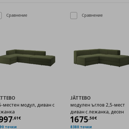
Сравнение
Сравнение
ÄTTEBO
JÄTTEBO
5-местен модул, диван с
модулен ъглов 2,5-мест
ежанка
диван с лежанка, десен
Цена
1997,61 €
Цена
1675,50 
997
1675
,
61
€
,
50
€
90 точки
8380 точки