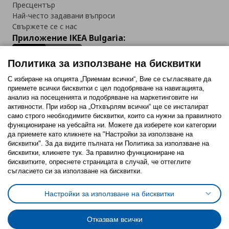
Пресцентър
Най-често задавани въпроси
Свържете се с нас
Приложение IKEA Bulgaria:
Политика за използване на бисквитки
С избиране на опцията „Приемам всички“, Вие се съгласявате да
приемете всички бисквитки с цел подобряване на навигацията,
Последвайте ни:
анализ на посещенията и подобряване на маркетинговите ни
активности. При избор на „Отхвърлям всички“ ще се инсталират
Facebook
Twitter
Youtube
Pinterest
Instagram
само строго необходимитe бисквитки, които са нужни за правилното
функциониране на уебсайта ни. Можете да изберете кои категории
да приемете като кликнете на "Настройки за използване на
бисквитки". За да видите пълната ни Политика за използване на
бисквитки, кликнете тук. За правилно функциониране на
бисквитките, опреснете страницата в случай, че оттеглите
съгласието си за използване на бисквитки.
Политика за използване на бисквитки (Cookies)
Избор на настройки за използване на бисквитки
Настройки за използване на бисквитки
Условия за ползване на ikea.bg
Обща политика за личните данни
Политика за защита на личните данни на ikea.bg
Общи условия на програма IKEA Family
Отказвам всички
Политика за защита на лични данни на програма IKEA Family