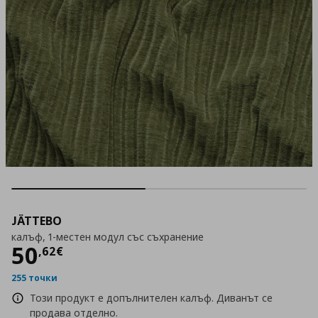
JÄTTEBO
калъф, 1-местен модул със съхранение
Цена
50,62 €
50
,
62
€
255 точки
Този продукт е допълнителен калъф. Диванът се
продава отделно.