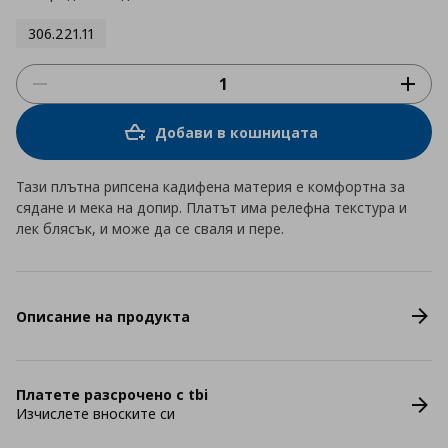
306.221.11
Добави в кошницата
Тази плътна рипсена кадифена материя е комфортна за
сядане и мека на допир. Платът има релефна текстура и
лек блясък, и може да се сваля и пере.
Описание на продукта
Платете разсрочено с tbi
Изчислете вноските си