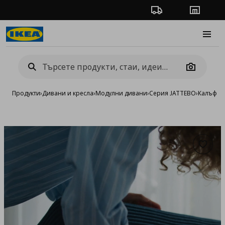
Проследяване на п
Магази
Burge
Camera
Продукти
›
Дивани и кресла
›
Модулни дивани
›
Серия JATTEBO
›
Калъфи
›
Добав