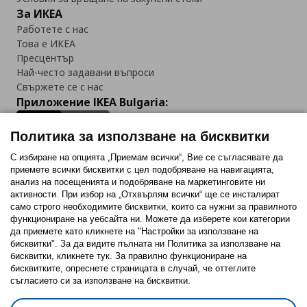
За ИКЕА
Работете с нас
Това е ИКЕА
Пресцентър
Най-често задавани въпроси
Свържете се с нас
Приложение IKEA Bulgaria:
Политика за използване на бисквитки
С избиране на опцията „Приемам всички“, Вие се съгласявате да
приемете всички бисквитки с цел подобряване на навигацията,
Последвайте ни:
анализ на посещенията и подобряване на маркетинговите ни
активности. При избор на „Отхвърлям всички“ ще се инсталират
Facebook
Twitter
Youtube
Pinterest
Instagram
само строго необходимитe бисквитки, които са нужни за правилното
функциониране на уебсайта ни. Можете да изберете кои категории
да приемете като кликнете на "Настройки за използване на
бисквитки". За да видите пълната ни Политика за използване на
бисквитки, кликнете тук. За правилно функциониране на
бисквитките, опреснете страницата в случай, че оттеглите
съгласието си за използване на бисквитки.
Политика за използване на бисквитки (Cookies)
Избор на настройки за използване на бисквитки