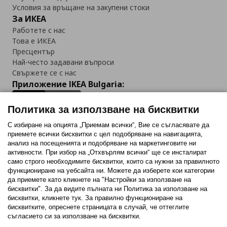
Условия за връщане на закупени стоки
За ИКЕА
Работете с нас
Това е ИКЕА
Пресцентър
Най-често задавани въпроси
Свържете се с нас
Приложение IKEA Bulgaria:
Политика за използване на бисквитки
С избиране на опцията „Приемам всички“, Вие се съгласявате да
приемете всички бисквитки с цел подобряване на навигацията,
Последвайте ни:
анализ на посещенията и подобряване на маркетинговите ни
активности. При избор на „Отхвърлям всички“ ще се инсталират
Facebook
Twitter
Youtube
Pinterest
Instagram
само строго необходимитe бисквитки, които са нужни за правилното
функциониране на уебсайта ни. Можете да изберете кои категории
да приемете като кликнете на "Настройки за използване на
бисквитки". За да видите пълната ни Политика за използване на
бисквитки, кликнете тук. За правилно функциониране на
бисквитките, опреснете страницата в случай, че оттеглите
съгласието си за използване на бисквитки.
Политика за използване на бисквитки (Cookies)