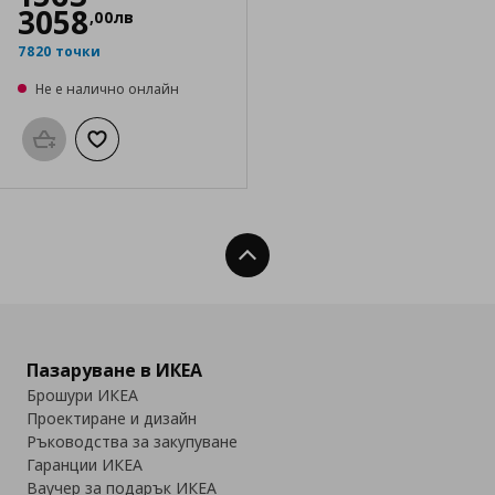
3058
,
00
лв
7820 точки
Не е налично онлайн
Προσθήκη στο καλάθι
Добави към списъка с любими
Нагоре
Пазаруване в ИКЕА
Брошури ИКЕА
Проектиране и дизайн
Ръководства за закупуване
Гаранции ИКЕА
Ваучер за подарък ИКЕА