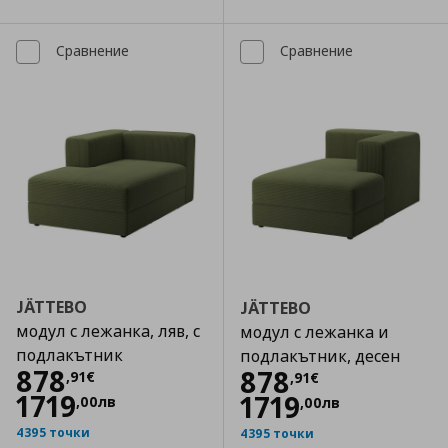
Сравнение
Сравнение
JÄTTEBO
JÄTTEBO
модул с лежанка, ляв, с
модул с лежанка и
подлакътник
подлакътник, десен
Цена
878,91 €
878
Цена
878,91 €
878
,
91
€
,
91
€
1719
1719
,
00
лв
,
00
лв
4395 точки
4395 точки