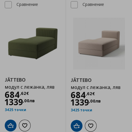
Сравнение
Сравнение
JÄTTEBO
JÄTTEBO
модул с лежанка, ляв
модул с лежанка, ляв
Цена
684,62 €
684
Цена
684,62 €
684
,
62
€
,
62
€
1339
1339
,
00
лв
,
00
лв
3425 точки
3425 точки
Добави в кошницата
Добави към списъка с любими
Добави в кошницата
Добави към списъка