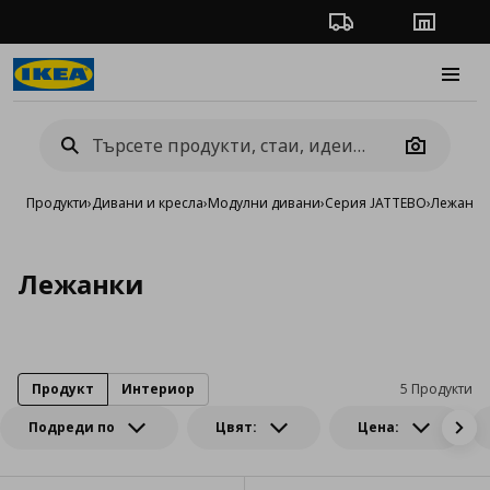
Проследяване на п
Магази
Burge
Camera
Продукти
›
Дивани и кресла
›
Модулни дивани
›
Серия JATTEBO
›
Лежанки
Лежанки
Продукт
Интериор
5 Продукти
Подреди по
Цвят:
Цена: