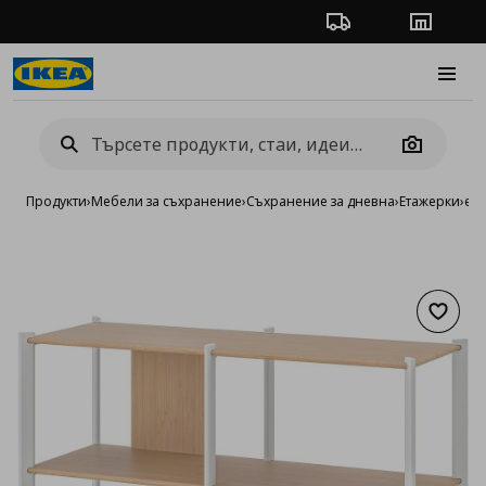
Проследяване на п
Магази
Burge
Camera
Продукти
›
Мебели за съхранение
›
Съхранение за дневна
›
Етажерки
›
ет
Добав