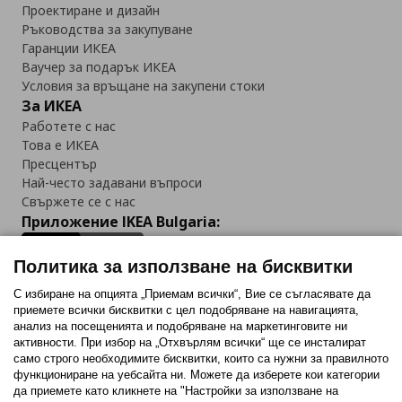
Проектиране и дизайн
Ръководства за закупуване
Гаранции ИКЕА
Ваучер за подарък ИКЕА
Условия за връщане на закупени стоки
За ИКЕА
Работете с нас
Това е ИКЕА
Пресцентър
Най-често задавани въпроси
Свържете се с нас
Приложение IKEA Bulgaria:
Политика за използване на бисквитки
С избиране на опцията „Приемам всички“, Вие се съгласявате да
приемете всички бисквитки с цел подобряване на навигацията,
Последвайте ни:
анализ на посещенията и подобряване на маркетинговите ни
активности. При избор на „Отхвърлям всички“ ще се инсталират
Facebook
Twitter
Youtube
Pinterest
Instagram
само строго необходимитe бисквитки, които са нужни за правилното
функциониране на уебсайта ни. Можете да изберете кои категории
да приемете като кликнете на "Настройки за използване на