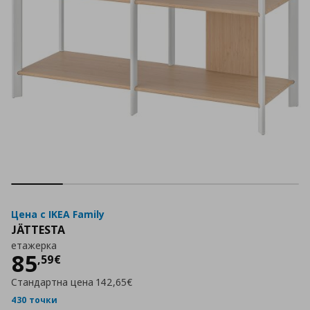
Цена с IKEA Family
JÄTTESTA
етажерка
Цена
85,59 €
85
,
59
€
Стандартна цена
142,65€
430 точки