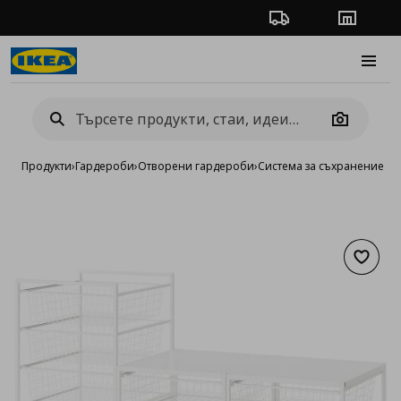
Проследяване на п
Магази
Burge
Camera
Продукти
›
Гардероби
›
Отворени гардероби
›
Система за съхранение J
Добав