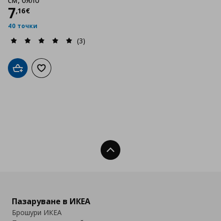
см, бяло
Цена
7,16 €
7
,
16
€
40 точки
(3)
Добави в кошницата
Добави към списъка с любими
Нагоре
Пазаруване в ИКЕА
Брошури ИКЕА