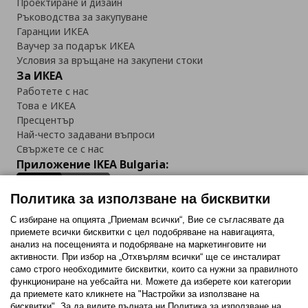
Проектиране и дизайн
Ръководства за закупуване
Гаранции ИКЕА
Ваучер за подарък ИКЕА
Условия за връщане на закупени стоки
За ИКЕА
Работете с нас
Това е ИКЕА
Пресцентър
Най-често задавани въпроси
Свържете се с нас
Приложение IKEA Bulgaria:
Политика за използване на бисквитки
С избиране на опцията „Приемам всички“, Вие се съгласявате да
приемете всички бисквитки с цел подобряване на навигацията,
Последвайте ни:
анализ на посещенията и подобряване на маркетинговите ни
активности. При избор на „Отхвърлям всички“ ще се инсталират
Facebook
Twitter
Youtube
Pinterest
Instagram
само строго необходимитe бисквитки, които са нужни за правилното
функциониране на уебсайта ни. Можете да изберете кои категории
да приемете като кликнете на "Настройки за използване на
бисквитки". За да видите пълната ни Политика за използване на