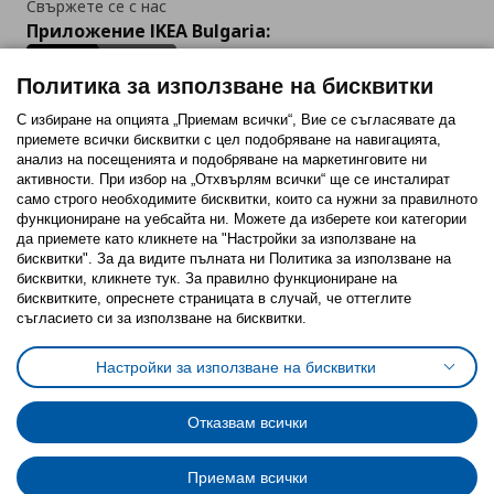
Свържете се с нас
Приложение IKEA Bulgaria:
Политика за използване на бисквитки
С избиране на опцията „Приемам всички“, Вие се съгласявате да
приемете всички бисквитки с цел подобряване на навигацията,
Последвайте ни:
анализ на посещенията и подобряване на маркетинговите ни
активности. При избор на „Отхвърлям всички“ ще се инсталират
Facebook
Twitter
Youtube
Pinterest
Instagram
само строго необходимитe бисквитки, които са нужни за правилното
функциониране на уебсайта ни. Можете да изберете кои категории
да приемете като кликнете на "Настройки за използване на
бисквитки". За да видите пълната ни Политика за използване на
бисквитки, кликнете тук. За правилно функциониране на
бисквитките, опреснете страницата в случай, че оттеглите
съгласието си за използване на бисквитки.
Политика за използване на бисквитки (Cookies)
Избор на настройки за използване на бисквитки
Настройки за използване на бисквитки
Условия за ползване на ikea.bg
Обща политика за личните данни
Политика за защита на личните данни на ikea.bg
Общи условия на програма IKEA Family
Отказвам всички
Политика за защита на лични данни на програма IKEA Family
Приемам всички