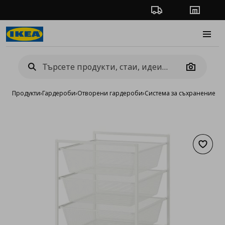
Проследяване на п
Магази
Burge
Camera
Продукти
›
Гардероби
›
Отворени гардероби
›
Система за съхранение J
Добав