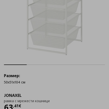
Размер:
50x51x104 см
JONAXEL
рамка с мрежести кошници
Цена
63,41 €
63
,
41
€