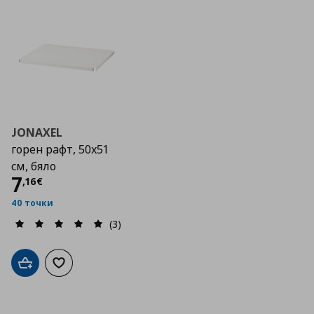
JONAXEL
горен рафт, 50х51
см, бяло
Цена
7,16 €
7
,
16
€
40 точки
(3)
Добави в кошницата
Добави към списъка с любими