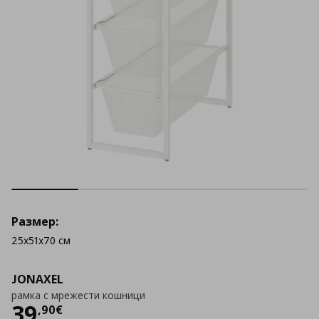
Размер:
25x51x70 см
JONAXEL
рамка с мрежести кошници
Цена
39,90 €
39
,
90
€