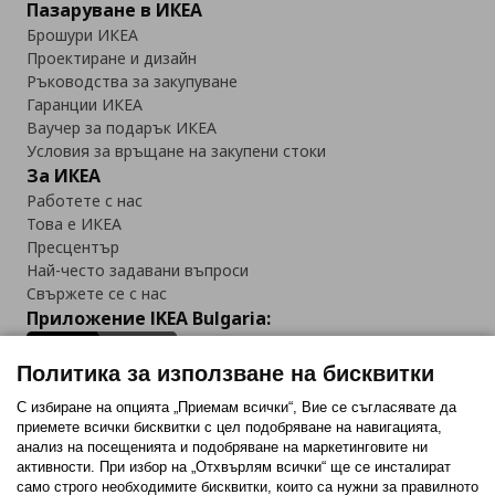
Пазаруване в ИКЕА
Брошури ИКЕА
Проектиране и дизайн
Ръководства за закупуване
Гаранции ИКЕА
Ваучер за подарък ИКЕА
Условия за връщане на закупени стоки
За ИКЕА
Работете с нас
Това е ИКЕА
Пресцентър
Най-често задавани въпроси
Свържете се с нас
Приложение IKEA Bulgaria:
Политика за използване на бисквитки
С избиране на опцията „Приемам всички“, Вие се съгласявате да
приемете всички бисквитки с цел подобряване на навигацията,
Последвайте ни:
анализ на посещенията и подобряване на маркетинговите ни
активности. При избор на „Отхвърлям всички“ ще се инсталират
Facebook
Twitter
Youtube
Pinterest
Instagram
само строго необходимитe бисквитки, които са нужни за правилното