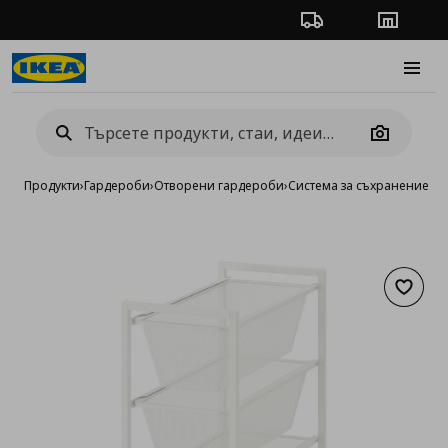
Проследяване на п
Магази
Burge
Camera
Продукти
›
Гардероби
›
Отворени гардероби
›
Система за съхранение J
Добав