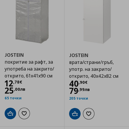
JOSTEIN
JOSTEIN
покритие за рафт, за
врата/страни/гръб,
употреба на закрито/
употр. на закрито/
открито, 61x41x90 см
открито, 40x42x82 см
Цена
12,78 €
12
Цена
40,90 €
40
,
78
€
,
90
€
25
79
,
00
лв
,
99
лв
65 точки
205 точки
Добави в кошницата
Добави към списъка с любими
Добави в кошницата
Добави към списъка