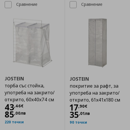
Сравнение
Сравнение
JOSTEIN
JOSTEIN
торба със стойка,
покритие за рафт, за
употреба на закрито/
употреба на закрито/
открито, 60x40x74 см
открито, 61x41x180 см
Цена
43,46 €
43
Цена
17,90 €
17
,
46
€
,
90
€
85
35
,
00
лв
,
01
лв
220 точки
90 точки