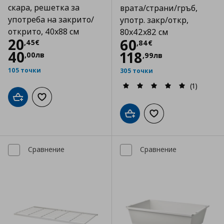
скара, решетка за
врата/страни/гръб,
употреба на закрито/
употр. закр/откр,
открито, 40x88 см
80x42x82 см
Цена
20,45 €
20
Цена
60,84 €
60
,
45
€
,
84
€
40
118
,
00
лв
,
99
лв
105 точки
305 точки
(1)
Добави в кошницата
Добави към списъка с любими
Добави в кошницата
Добави към списъка
Сравнение
Сравнение