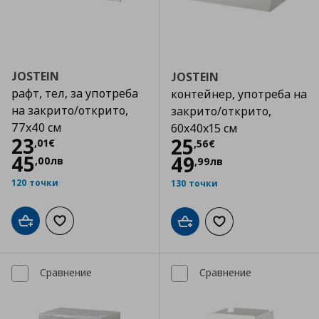
JOSTEIN
JOSTEIN
рафт, тел, за употреба
контейнер, употреба на
на закрито/открито,
закрито/открито,
77x40 см
60x40x15 см
Цена
23,01 €
23
Цена
25,56 €
25
,
01
€
,
56
€
45
49
,
00
лв
,
99
лв
120 точки
130 точки
Добави в кошницата
Добави към списъка с любими
Добави в кошницата
Добави към списъка
Сравнение
Сравнение