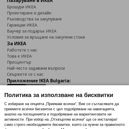
Пазаруване в ИКЕА
Брошури ИКЕА
Проектиране и дизайн
Ръководства за закупуване
Гаранции ИКЕА
Ваучер за подарък ИКЕА
Условия за връщане на закупени стоки
За ИКЕА
Работете с нас
Това е ИКЕА
Пресцентър
Най-често задавани въпроси
Свържете се с нас
Приложение IKEA Bulgaria:
Политика за използване на бисквитки
С избиране на опцията „Приемам всички“, Вие се съгласявате да
приемете всички бисквитки с цел подобряване на навигацията,
Последвайте ни:
анализ на посещенията и подобряване на маркетинговите ни
активности. При избор на „Отхвърлям всички“ ще се инсталират
Facebook
Twitter
Youtube
Pinterest
Instagram
само строго необходимитe бисквитки, които са нужни за правилното