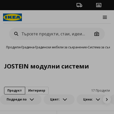
Проследяване на п
Магази
Burge
Camera
Продукти
›
Градина
›
Градински мебели за съхранение
›
Система за съхр
JOSTEIN модулни системи
Продукт
Интериор
17 Продукти
Подреди по
Цвят:
Цена: