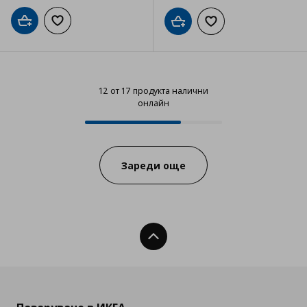
Добави в кошницата
Добави към списъка с любими
Добави в кошницата
Добави към списъка
12 от 17 продукта налични
онлайн
12 от 17 продукта налични онла
Progress:
Зареди още
Нагоре