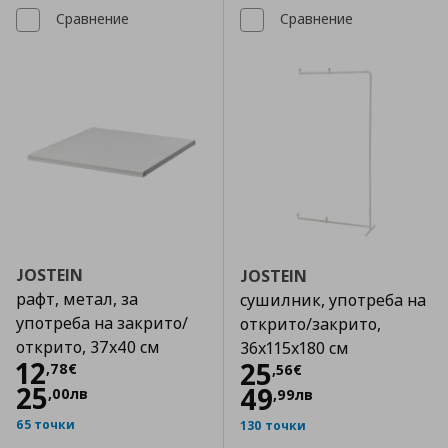
Сравнение
Сравнение
JOSTEIN
JOSTEIN
рафт, метал, за
сушилник, употреба на
употреба на закрито/
открито/закрито,
открито, 37x40 см
36x115x180 см
Цена
12,78 €
12
Цена
25,56 €
25
,
78
€
,
56
€
25
49
,
00
лв
,
99
лв
65 точки
130 точки