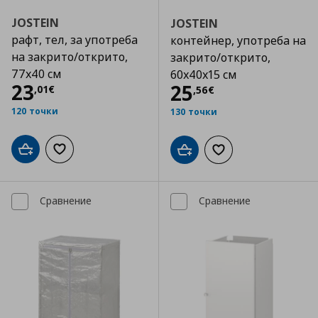
JOSTEIN
JOSTEIN
рафт, тел, за употреба
контейнер, употреба на
на закрито/открито,
закрито/открито,
77x40 см
60x40x15 см
Цена
23,01 €
23
Цена
25,56 €
25
,
01
€
,
56
€
120 точки
130 точки
Добави в кошницата
Добави към списъка с любими
Добави в кошницата
Добави към списъка
Сравнение
Сравнение