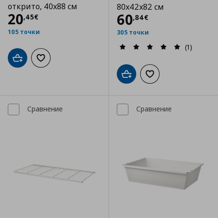
открито, 40x88 см
80x42x82 см
Цена
20,45 €
20
Цена
60,84 €
60
,
45
€
,
84
€
105 точки
305 точки
(1)
Добави в кошницата
Добави към списъка с любими
Добави в кошницата
Добави към списъка
Сравнение
Сравнение