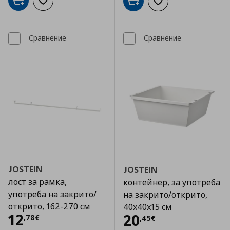
Добави в кошницата
Добави към списъка с любими
Добави в кошницата
Добави към списъка
Сравнение
Сравнение
JOSTEIN
JOSTEIN
лост за рамка,
контейнер, за употреба
употреба на закрито/
на закрито/открито,
открито, 162-270 см
40x40x15 см
Цена
12,78 €
12
Цена
20,45 €
20
,
78
€
,
45
€