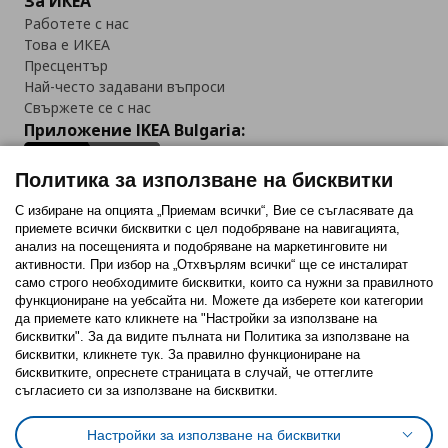
За ИКЕА
Работете с нас
Това е ИКЕА
Пресцентър
Най-често задавани въпроси
Свържете се с нас
Приложение IKEA Bulgaria:
Политика за използване на бисквитки
С избиране на опцията „Приемам всички“, Вие се съгласявате да
приемете всички бисквитки с цел подобряване на навигацията,
Последвайте ни:
анализ на посещенията и подобряване на маркетинговите ни
активности. При избор на „Отхвърлям всички“ ще се инсталират
Facebook
Twitter
Youtube
Pinterest
Instagram
само строго необходимитe бисквитки, които са нужни за правилното
функциониране на уебсайта ни. Можете да изберете кои категории
да приемете като кликнете на "Настройки за използване на
бисквитки". За да видите пълната ни Политика за използване на
бисквитки, кликнете тук. За правилно функциониране на
бисквитките, опреснете страницата в случай, че оттеглите
съгласието си за използване на бисквитки.
Политика за използване на бисквитки (Cookies)
Избор на настройки за използване на бисквитки
Настройки за използване на бисквитки
Условия за ползване на ikea.bg
Обща политика за личните данни