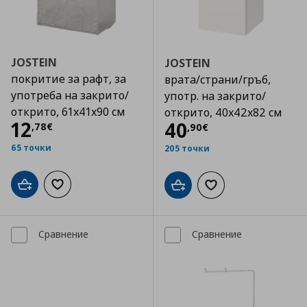
JOSTEIN
JOSTEIN
покритие за рафт, за
врата/страни/гръб,
употреба на закрито/
употр. на закрито/
открито, 61x41x90 см
открито, 40x42x82 см
Цена
12,78 €
12
Цена
40,90 €
40
,
78
€
,
90
€
65 точки
205 точки
Добави в кошницата
Добави към списъка с любими
Добави в кошницата
Добави към списъка
Сравнение
Сравнение