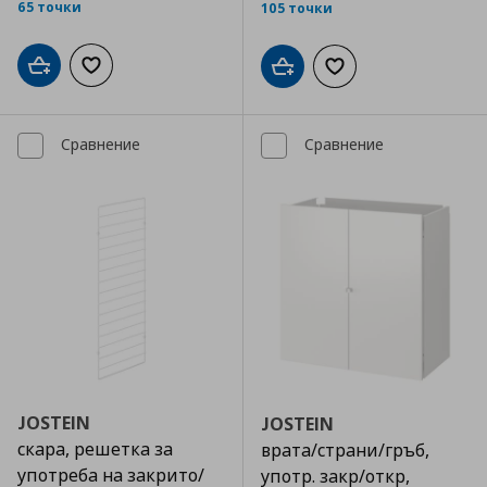
65 точки
105 точки
Добави в кошницата
Добави към списъка с любими
Добави в кошницата
Добави към списъка
Сравнение
Сравнение
JOSTEIN
JOSTEIN
скара, решетка за
врата/страни/гръб,
употреба на закрито/
употр. закр/откр,