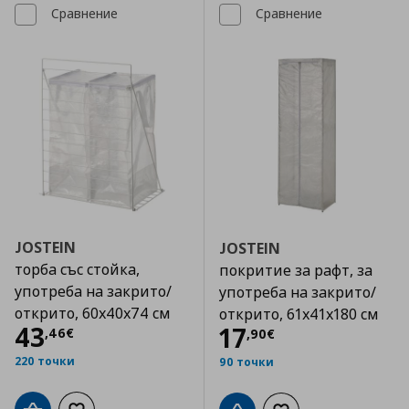
Сравнение
Сравнение
JOSTEIN
JOSTEIN
торба със стойка,
покритие за рафт, за
употреба на закрито/
употреба на закрито/
открито, 60x40x74 см
открито, 61x41x180 см
Цена
43,46 €
43
Цена
17,90 €
17
,
46
€
,
90
€
220 точки
90 точки