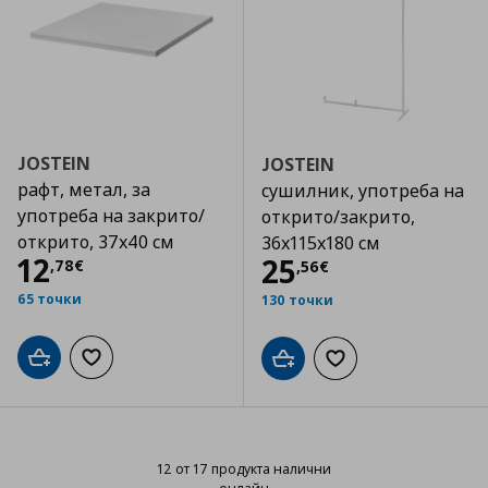
JOSTEIN
JOSTEIN
рафт, метал, за
сушилник, употреба на
употреба на закрито/
открито/закрито,
открито, 37x40 см
36x115x180 см
Цена
12,78 €
12
Цена
25,56 €
25
,
78
€
,
56
€
65 точки
130 точки
Добави в кошницата
Добави към списъка с любими
Добави в кошницата
Добави към списъка
12 от 17 продукта налични