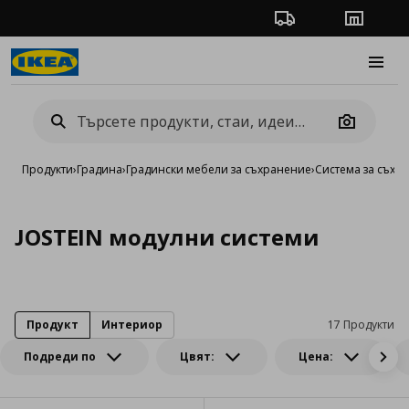
Проследяване на п
Магази
Burge
Camera
Продукти
›
Градина
›
Градински мебели за съхранение
›
Система за съхр
JOSTEIN модулни системи
Продукт
Интериор
17 Продукти
Подреди по
Цвят:
Цена: