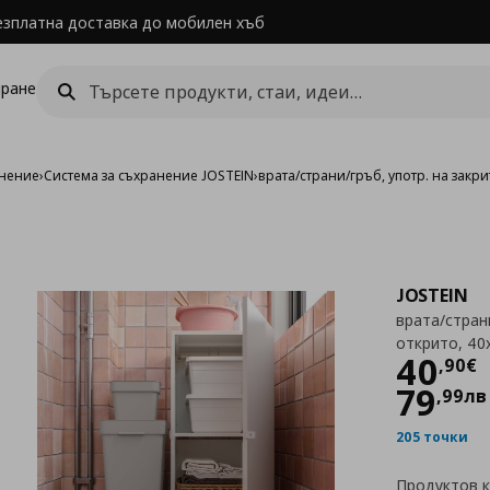
езплатна доставка до мобилен хъб
ране
анение
›
Система за съхранение JOSTEIN
›
врата/страни/гръб, употр. на закр
JOSTEIN
врата/страни
открито, 40
Цен
40
,
90
€
79
,
99
лв
205 точки
Продуктов 