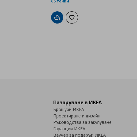
65 точки
Добави в кошницата
Добави към списъка с любими
Пазаруване в ИКЕА
Брошури ИКЕА
Проектиране и дизайн
Ръководства за закупуване
Гаранции ИКЕА
Ваучер за подарък ИКЕА