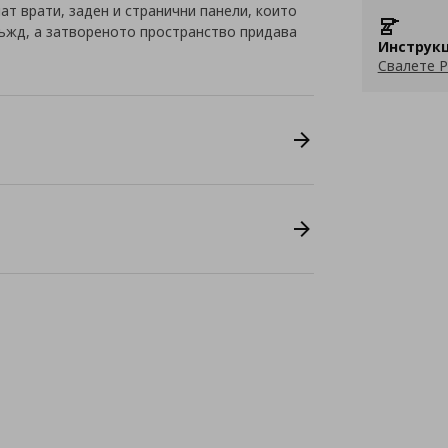
т врати, заден и странични панели, които
ъжд, а затвореното пространство придава
Инструкц
Свалете P