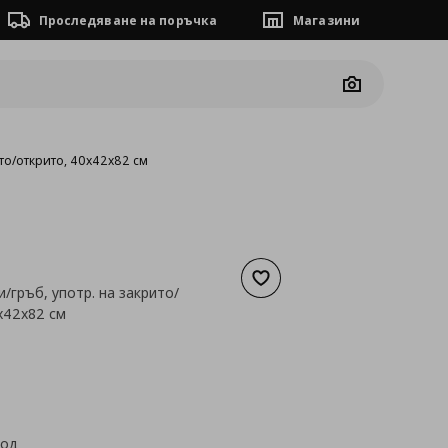
Проследяване на поръчка
Магазини
Camera
ито/открито, 40x42x82 см
Добави към списъка с люб
/гръб, употр. на закрито/
x42x82 см
а
40,90 €
код