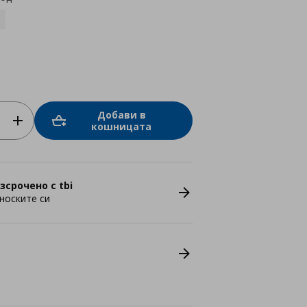
Добави в
кошницата
зсрочено с tbi
носките си