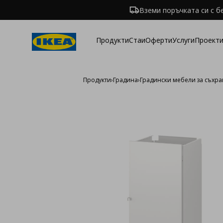
Вземи поръчката си с б
Продукти
Стаи
Оферти
Услуги
Проекти
Продукти
›
Градина
›
Градински мебели за съхр