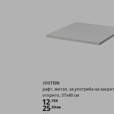
JOSTEIN
рафт, метал, за употреба на закри
открито, 37x40 см
Цена
12,78 €
12
,
78
€
25
,
00
лв