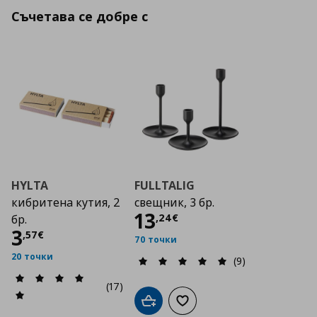
Съчетава се добре с
HYLTA
FULLTALIG
кибритена кутия, 2
свещник, 3 бр.
Цена
13,24 €
13
,
24
€
бр.
Цена
3,57 €
3
,
57
€
70 точки
20 точки
(9)
(17)
Добави в кошницата
Добави към списъка с люб