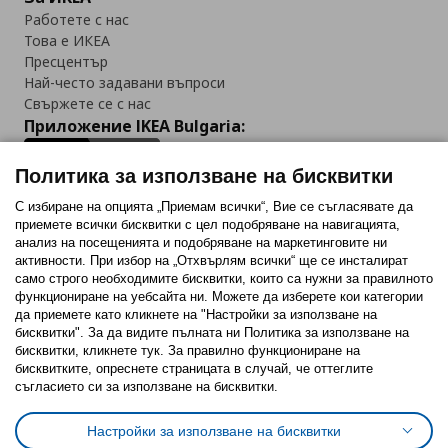
Работете с нас
Това е ИКЕА
Пресцентър
Най-често задавани въпроси
Свържете се с нас
Приложение IKEA Bulgaria:
Политика за използване на бисквитки
С избиране на опцията „Приемам всички“, Вие се съгласявате да
приемете всички бисквитки с цел подобряване на навигацията,
Последвайте ни:
анализ на посещенията и подобряване на маркетинговите ни
активности. При избор на „Отхвърлям всички“ ще се инсталират
Facebook
Twitter
Youtube
Pinterest
Instagram
само строго необходимитe бисквитки, които са нужни за правилното
функциониране на уебсайта ни. Можете да изберете кои категории
да приемете като кликнете на "Настройки за използване на
бисквитки". За да видите пълната ни Политика за използване на
бисквитки, кликнете тук. За правилно функциониране на
бисквитките, опреснете страницата в случай, че оттеглите
съгласието си за използване на бисквитки.
Политика за използване на бисквитки (Cookies)
Избор на настройки за използване на бисквитки
Настройки за използване на бисквитки
Условия за ползване на ikea.bg
Обща политика за личните данни