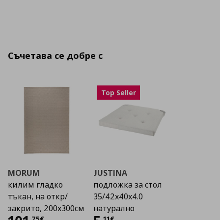
Съчетава се добре с
Top Seller
MORUM
JUSTINA
килим гладко
подложка за стол
тъкан, на откр/
35/42x40x4.0
закрито, 200x300см
натурално
,
75
€
,
11
€