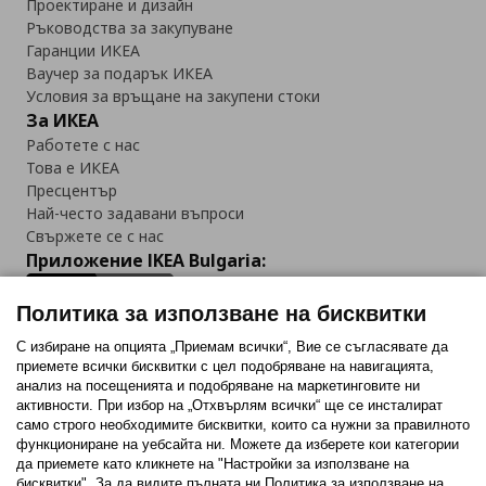
Проектиране и дизайн
Ръководства за закупуване
Гаранции ИКЕА
Ваучер за подарък ИКЕА
Условия за връщане на закупени стоки
За ИКЕА
Работете с нас
Това е ИКЕА
Пресцентър
Най-често задавани въпроси
Свържете се с нас
Приложение IKEA Bulgaria:
Политика за използване на бисквитки
С избиране на опцията „Приемам всички“, Вие се съгласявате да
приемете всички бисквитки с цел подобряване на навигацията,
Последвайте ни:
анализ на посещенията и подобряване на маркетинговите ни
активности. При избор на „Отхвърлям всички“ ще се инсталират
Facebook
Twitter
Youtube
Pinterest
Instagram
само строго необходимитe бисквитки, които са нужни за правилното
функциониране на уебсайта ни. Можете да изберете кои категории
да приемете като кликнете на "Настройки за използване на
бисквитки". За да видите пълната ни Политика за използване на