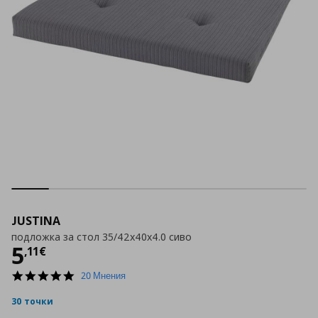
JUSTINA
подложка за стол 35/42x40x4.0 сиво
Цена
5,11 €
5
,
11
€
4.9
20 Мнения
star
rating
30 точки