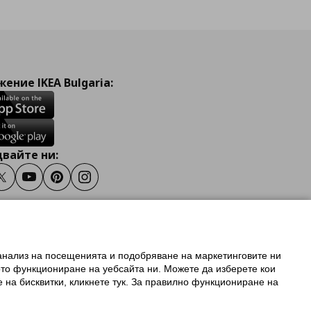
ение IKEA Bulgaria:
вайте ни:
ook
Twitter
Youtube
Pinterest
Instagram
 анализ на посещенията и подобряване на маркетинговите ни
олзване на ikea.bg
ото функциониране на уебсайта ни. Можете да изберете кои
 IKEA Family
е на бисквитки, кликнете тук. За правилно функциониране на