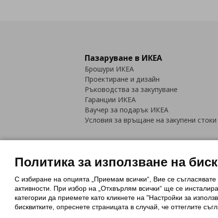
Пазаруване в ИКЕА
Брошури ИКЕА
Проектиране и дизайн
Ръководства за закупуване
Гаранции ИКЕА
Ваучер за подарък ИКЕА
Условия за връщане на закупени стоки
Политика за използване на бис
С избиране на опцията „Приемам всички“, Вие се съгласявате
Политика за използване на бискви
активности. При избор на „Отхвърлям всички“ ще се инсталир
Обща политика за личните данни
категории да приемете като кликнете на "Настройки за използв
Политика за защита на лични данн
бисквитките, опреснете страницата в случай, че оттеглите съгл