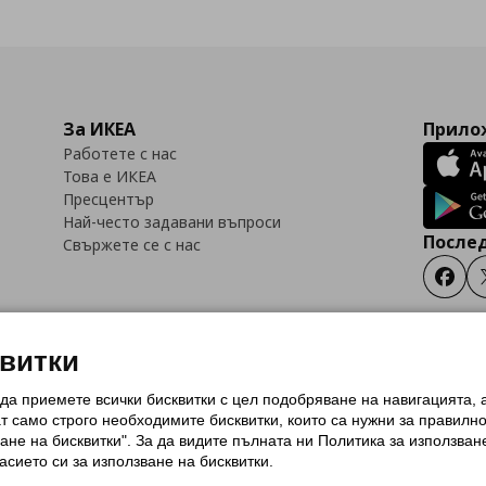
За ИКЕА
Прилож
Работете с нас
Това е ИКЕА
Пресцентър
Най-често задавани въпроси
Послед
Свържете се с нас
Faceb
квитки
 да приемете всички бисквитки с цел подобряване на навигацията,
тки (Cookies)
Избор на настройки за използване на бисквитки
Условия за п
ат само строго необходимитe бисквитки, които са нужни за правилн
Политика за защита на личните данни на ikea.bg
Общи условия на програма
ане на бисквитки". За да видите пълната ни Политика за използван
и на програма IKEA Family
асието си за използване на бисквитки.