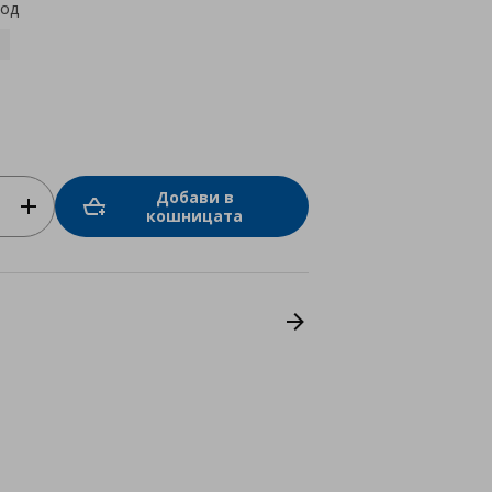
код
Добави в
кошницата