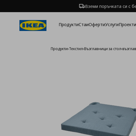
Вземи поръчката си с б
Продукти
Стаи
Оферти
Услуги
Проекти
Продукти
›
Текстил
›
Възглавници за стол
›
възглав