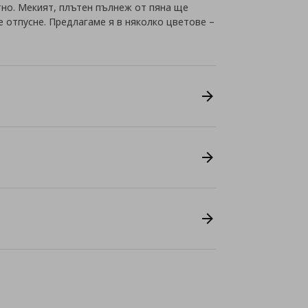
тно. Мекият, плътен пълнеж от пяна ще
е отпусне. Предлагаме я в няколко цветове –