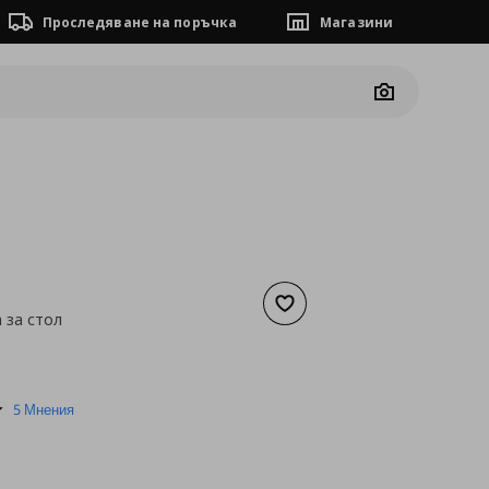
Проследяване на поръчка
Магазини
Camera
Добави към списъка с люб
 за стол
а
5,11 €
4.2
5 Мнения
star
rating