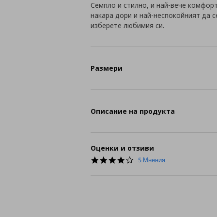
Семпло и стилно, и най-вече комфор
накара дори и най-неспокойният да с
изберете любимия си.
Размери
Описание на продукта
Оценки и отзиви
4.2
5 Мнения
star
rating