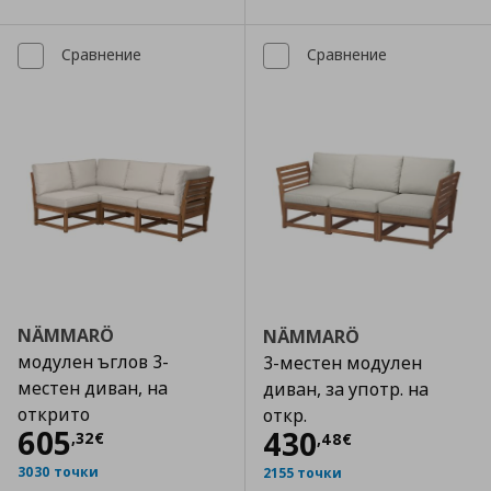
Сравнение
Сравнение
NÄMMARÖ
NÄMMARÖ
модулен ъглов 3-
3-местен модулен
местен диван, на
диван, за употр. на
открито
откр.
Цена
605,32 €
605
Цена
430,48 €
430
,
32
€
,
48
€
3030 точки
2155 точки