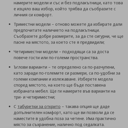
намерите модели и със и без подлакътници, като това
е изцяло ваш избор, който трябва да съобразите с
личния си комфорт.
Триместни модели – отново можете да избирате дали
предпочитате наличието на подлакътници.
Съобразете добре размерите, за да сте сигурни, че ще
пасне на мястото, за което сте я предвидили;
Четириместни модели – подходящи са за доста
повече гости или по-големи пространства.
Ъглови варианти – те определено са по-разчупени,
като заради по-големите си размери, са по-удобни за
големи компании и излежаване. Изберете модела
според мястото, на което ще бъде поставена
избраната мебел. Ще ги намерите във варианти на
три- и четириместни;
С
табуретки за открито
– такава опция ще даде
допълнителен комфорт, като ще ви позволи да се
наместите в удобна поза за четене. Има практично
място за съхранение, налично под седалката.