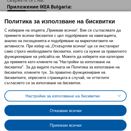
Свържете се с нас
Приложение IKEA Bulgaria:
Политика за използване на бисквитки
С избиране на опцията „Приемам всички“, Вие се съгласявате да
приемете всички бисквитки с цел подобряване на навигацията,
Последвайте ни:
анализ на посещенията и подобряване на маркетинговите ни
активности. При избор на „Отхвърлям всички“ ще се инсталират
Facebook
Twitter
Youtube
Pinterest
Instagram
само строго необходимитe бисквитки, които са нужни за правилното
функциониране на уебсайта ни. Можете да изберете кои категории
да приемете като кликнете на "Настройки за използване на
бисквитки". За да видите пълната ни Политика за използване на
бисквитки, кликнете тук. За правилно функциониране на
бисквитките, опреснете страницата в случай, че оттеглите
съгласието си за използване на бисквитки.
Политика за използване на бисквитки (Cookies)
Избор на настройки за използване на бисквитки
Настройки за използване на бисквитки
Условия за ползване на ikea.bg
Обща политика за личните данни
Политика за защита на личните данни на ikea.bg
Общи условия на програма IKEA Family
Отказвам всички
Политика за защита на лични данни на програма IKEA Family
Приемам всички