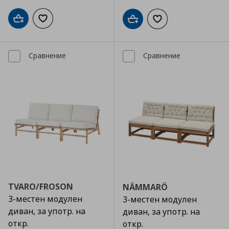
Добави в кошницата
Добави към списъка с любими
Добави в кошницата
Добави към списъка
Сравнение
Сравнение
TVARO/FROSON
NÄMMARÖ
3-местен модулен
3-местен модулен
диван, за употр. на
диван, за употр. на
откр.
откр.