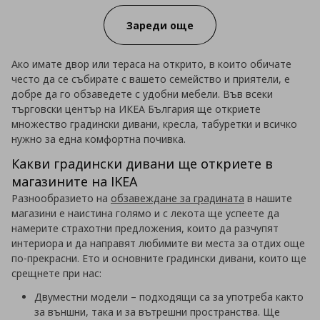
Зареди още
Ако имате двор или тераса на открито, в които обичате
често да се събирате с вашето семейство и приятели, е
добре да го обзаведете с удобни мебели. Във всеки
търговски център на ИКЕА България ще откриете
множество градински дивани, кресла, табуретки и всичко
нужно за една комфортна почивка.
Какви градински дивани ще откриете в
магазините на IKEA
Разнообразието на
обзавеждане за градината
в нашите
магазини е наистина голямо и с лекота ще успеете да
намерите страхотни предложения, които да разчупят
интериора и да направят любимите ви места за отдих още
по-прекрасни. Ето и основните градински дивани, които ще
срещнете при нас:
Двуместни модели – подходящи са за употреба както
за външни, така и за вътрешни пространства. Ще