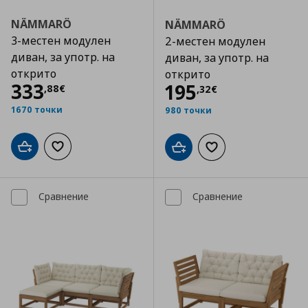
NÄMMARÖ
NÄMMARÖ
3-местен модулен
2-местен модулен
диван, за употр. на
диван, за употр. на
открито
открито
Цена
333,88 €
333
Цена
195,32 €
195
,
88
€
,
32
€
1670 точки
980 точки
Добави в кошницата
Добави към списъка с любими
Добави в кошницата
Добави към списъка
Сравнение
Сравнение