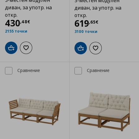
3-местен модулен
3-местен модулен
диван, за употр. на
диван, за употр. на
откр.
откр.
Цена
430,48 €
430
Цена
619,65 €
619
,
48
€
,
65
€
2155 точки
3100 точки
Добави в кошницата
Добави към списъка с любими
Добави в кошницата
Добави към списъка
Сравнение
Сравнение