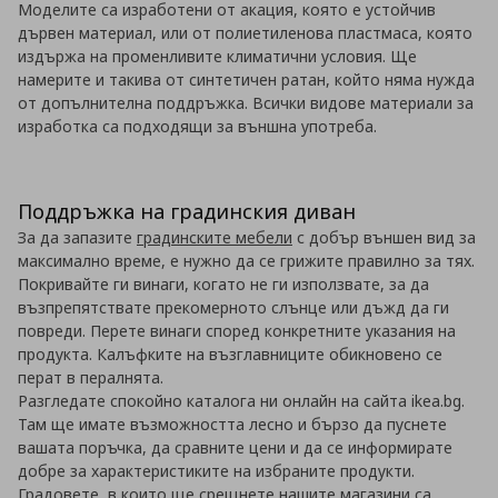
Моделите са изработени от акация, която е устойчив
дървен материал, или от полиетиленова пластмаса, която
издържа на променливите климатични условия. Ще
намерите и такива от синтетичен ратан, който няма нужда
от допълнителна поддръжка. Всички видове материали за
изработка са подходящи за външна употреба.
Поддръжка на градинския диван
За да запазите
градинските мебели
с добър външен вид за
максимално време, е нужно да се грижите правилно за тях.
Покривайте ги винаги, когато не ги използвате, за да
възпрепятствате прекомерното слънце или дъжд да ги
повреди. Перете винаги според конкретните указания на
продукта. Калъфките на възглавниците обикновено се
перат в пералнята.
Разгледате спокойно каталога ни онлайн на сайта ikea.bg.
Там ще имате възможността лесно и бързо да пуснете
вашата поръчка, да сравните цени и да се информирате
добре за характеристиките на избраните продукти.
Градовете, в които ще срещнете нашите магазини са