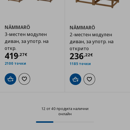
NÄMMARÖ
NÄMMARÖ
3-местен модулен
2-местен модулен
диван, за употр. на
диван, за употр. на
откр.
открито
Цена
419,27 €
419
Цена
236,22 €
236
,
27
€
,
22
€
2100 точки
1185 точки
Добави в кошницата
Добави към списъка с любими
Добави в кошницата
Добави към списъка
12 от 40 продукта налични
онлайн
12 от 40 продукта налични онла
Progress: