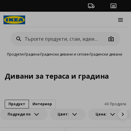
Проследяване на п
Магази
Burge
Camera
Продукти
›
Градина
›
Градински дивани и сетове
›
Градински дивани
Дивани за тераса и градина
Продукт
Интериор
40 Продукти
Подреди по
Цвят:
Цена: