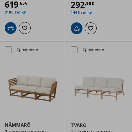
Цена
619,65 €
619
Цена
292,98 €
292
,
65
€
,
98
€
3100 точки
1465 точки
Добави в кошницата
Добави към списъка с любими
Добави в кошницата
Добави към списъка
Сравнение
Сравнение
NÄMMARÖ
TVARO