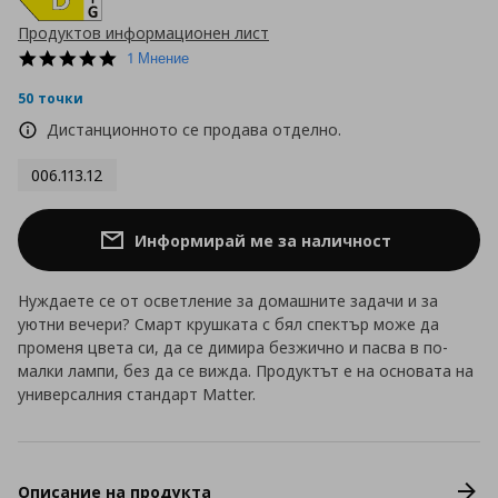
Продуктов информационен лист
5.0
1 Мнение
star
rating
50 точки
Дистанционното се продава отделно.
006.113.12
Информирай ме за наличност
Нуждаете се от осветление за домашните задачи и за
уютни вечери? Смарт крушката с бял спектър може да
променя цвета си, да се димира безжично и пасва в по-
малки лампи, без да се вижда. Продуктът е на основата на
универсалния стандарт Matter.
Описание на продукта