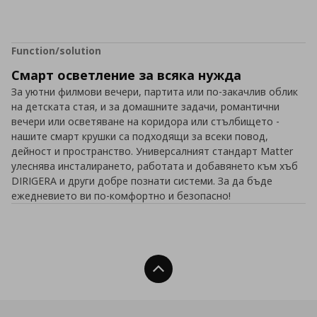
Function/solution
Смарт осветление за всяка нужда
За уютни филмови вечери, партита или по-закачлив облик
на детската стая, и за домашните задачи, романтични
вечери или осветяване на коридора или стълбището -
нашите смарт крушки са подходящи за всеки повод,
дейност и пространство. Универсалният стандарт Matter
улеснява инсталирането, работата и добавянето към хъб
DIRIGERA и други добре познати системи. За да бъде
ежедневието ви по-комфортно и безопасно!
Нагоре