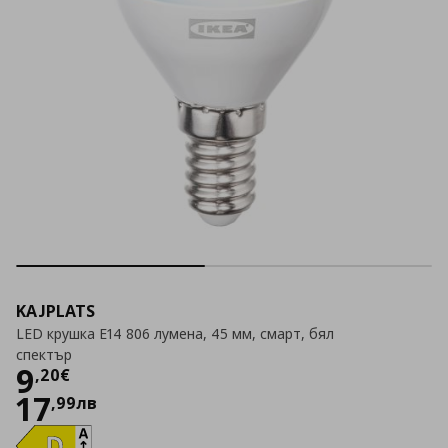
KAJPLATS
LED крушка E14 806 лумена, 45 мм, смарт, бял
спектър
Цена
9,20 €
9
,
20
€
17
,
99
лв