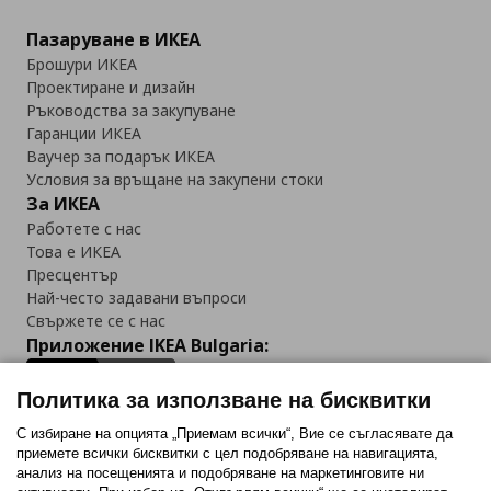
Пазаруване в ИКЕА
Брошури ИКЕА
Проектиране и дизайн
Ръководства за закупуване
Гаранции ИКЕА
Ваучер за подарък ИКЕА
Условия за връщане на закупени стоки
За ИКЕА
Работете с нас
Това е ИКЕА
Пресцентър
Най-често задавани въпроси
Свържете се с нас
Приложение IKEA Bulgaria:
Политика за използване на бисквитки
С избиране на опцията „Приемам всички“, Вие се съгласявате да
приемете всички бисквитки с цел подобряване на навигацията,
Последвайте ни:
анализ на посещенията и подобряване на маркетинговите ни