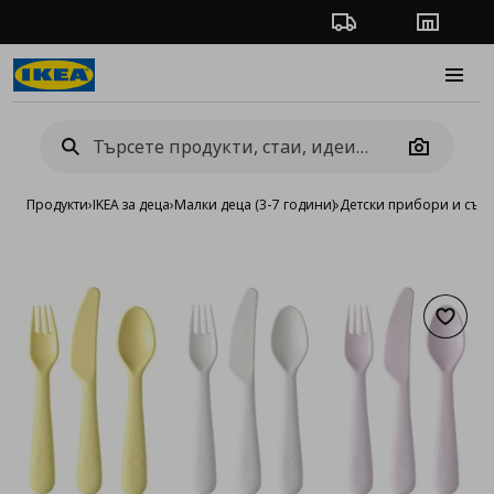
Проследяване на п
Магази
Burge
Camera
Продукти
›
IKEA за деца
›
Малки деца (3-7 години)
›
Детски прибори и съдо
Добав