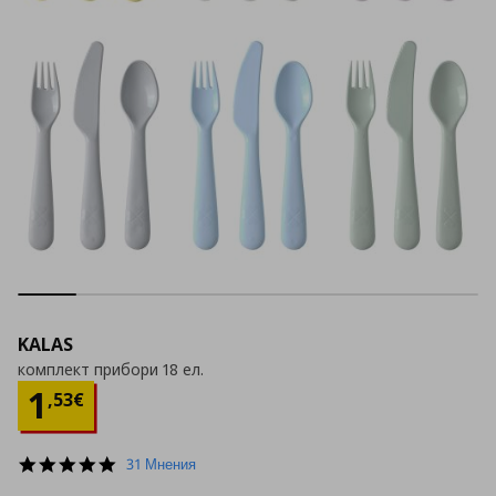
KALAS
комплект прибори 18 ел.
Цена
1,53 €
1
,
53
€
4.8
31 Мнения
star