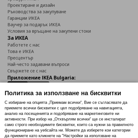
Проектиране и дизайн
Ръководства за закупуване
Гаранции ИКЕА
Ваучер за подарък ИКЕА
Условия за връщане на закупени стоки
За ИКЕА
Работете с нас
Това е ИКЕА
Пресцентър
Най-често задавани въпроси
Свържете се с нас
Приложение IKEA Bulgaria:
Политика за използване на бисквитки
С избиране на опцията „Приемам всички“, Вие се съгласявате да
приемете всички бисквитки с цел подобряване на навигацията,
Последвайте ни:
анализ на посещенията и подобряване на маркетинговите ни
активности. При избор на „Отхвърлям всички“ ще се инсталират
Facebook
Twitter
Youtube
Pinterest
Instagram
само строго необходимитe бисквитки, които са нужни за правилното
функциониране на уебсайта ни. Можете да изберете кои категории
да приемете като кликнете на "Настройки за използване на