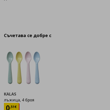
Съчетава се добре с
KALAS
лъжица, 4 броя
Цена
0,51 €
0
,
51
€