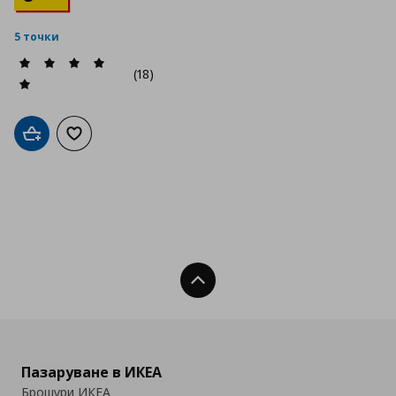
5 точки
(18)
Добави в кошницата
Добави към списъка с любими
Нагоре
Пазаруване в ИКЕА
Брошури ИКЕА