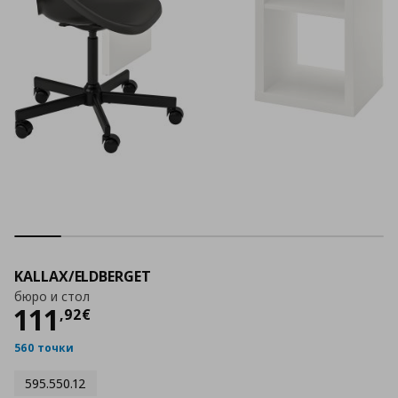
KALLAX/ELDBERGET
бюро и стол
Цена
111,92 €
111
,
92
€
560 точки
595.550.12