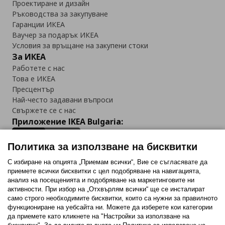
Проектиране и дизайн
Ръководства за закупуване
Гаранции ИКЕА
Ваучер за подарък ИКЕА
Условия за връщане на закупени стоки
За ИКЕА
Работете с нас
Това е ИКЕА
Пресцентър
Най-често задавани въпроси
Свържете се с нас
Приложение IKEA Bulgaria:
Политика за използване на бисквитки
С избиране на опцията „Приемам всички“, Вие се съгласявате да
приемете всички бисквитки с цел подобряване на навигацията,
Последвайте ни:
анализ на посещенията и подобряване на маркетинговите ни
активности. При избор на „Отхвърлям всички“ ще се инсталират
Facebook
Twitter
Youtube
Pinterest
Instagram
само строго необходимитe бисквитки, които са нужни за правилното
функциониране на уебсайта ни. Можете да изберете кои категории
да приемете като кликнете на "Настройки за използване на