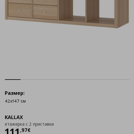
Размер:
42x147 см
KALLAX
етажерка с 2 приставки
Цена
111,97 €
111
,
97
€