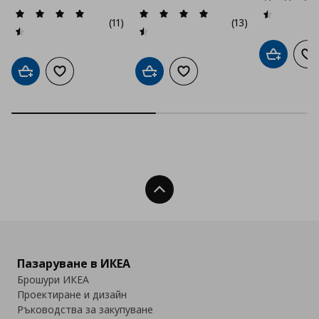
(11)
(13)
Добави в
До
Добави в кошницата
Добави към списъка с любими
Добави в кошницата
Добави към списъка с люб
Нагоре
Пазаруване в ИКЕА
Брошури ИКЕА
Проектиране и дизайн
Ръководства за закупуване