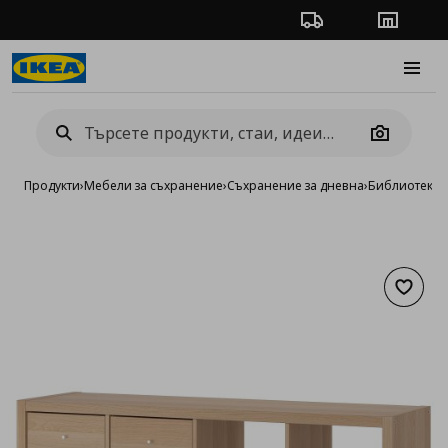
Проследяване на п
Магази
Burge
Camera
Продукти
›
Мебели за съхранение
›
Съхранение за дневна
›
Библиотеки 
Добав