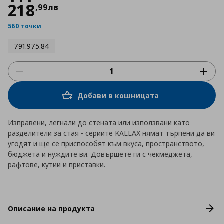
218
,
99
лв
560 точки
791.975.84
Добави в кошницата
Изправени, легнали до стената или използвани като
разделители за стая - сериите KALLAX нямат търпени да ви
угодят и ще се приспособят към вкуса, пространството,
бюджета и нуждите ви. Довършете ги с чекмеджета,
рафтове, кутии и приставки.
Описание на продукта