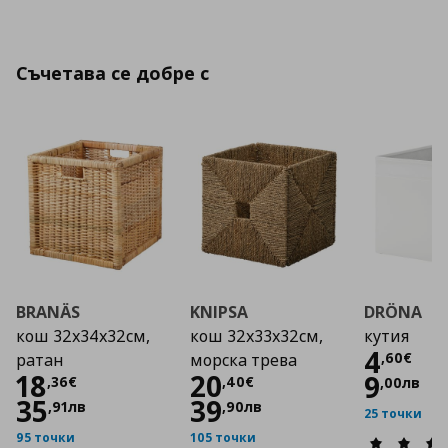
Съчетава се добре с
BRANÄS
KNIPSA
DRÖNA
кош 32х34х32см,
кош 32х33х32см,
кутия
Цена
4
,
60
€
ратан
морска трева
Цена
18,36 €
Цена
20,40 €
18
20
9
,
36
€
,
40
€
,
00
лв
35
39
,
91
лв
,
90
лв
25 точки
95 точки
105 точки