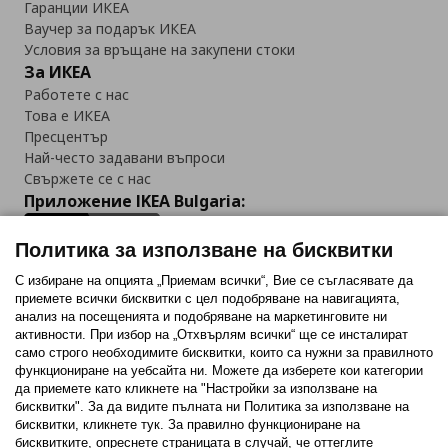
Гаранции ИКЕА
Ваучер за подарък ИКЕА
Условия за връщане на закупени стоки
За ИКЕА
Работете с нас
Това е ИКЕА
Пресцентър
Най-често задавани въпроси
Свържете се с нас
Приложение IKEA Bulgaria:
Политика за използване на бисквитки
С избиране на опцията „Приемам всички“, Вие се съгласявате да
приемете всички бисквитки с цел подобряване на навигацията,
Последвайте ни:
анализ на посещенията и подобряване на маркетинговите ни
активности. При избор на „Отхвърлям всички“ ще се инсталират
Facebook
Twitter
Youtube
Pinterest
Instagram
само строго необходимитe бисквитки, които са нужни за правилното
функциониране на уебсайта ни. Можете да изберете кои категории
да приемете като кликнете на "Настройки за използване на
бисквитки". За да видите пълната ни Политика за използване на
бисквитки, кликнете тук. За правилно функциониране на
бисквитките, опреснете страницата в случай, че оттеглите