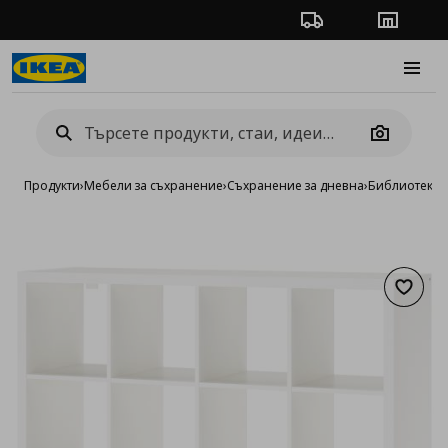
Проследяване на п
Магази
Burge
Camera
Продукти
›
Мебели за съхранение
›
Съхранение за дневна
›
Библиотеки 
Добав