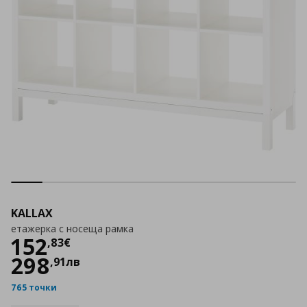
KALLAX
етажерка с носеща рамка
Цена
152,83 €
152
,
83
€
298
,
91
лв
765 точки