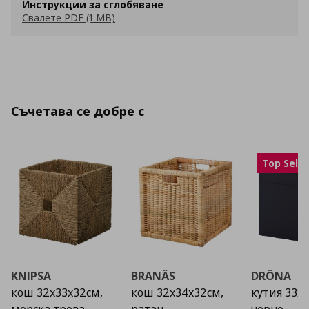
Инструкции за сглобяване
Свалете PDF (1 MB)
Съчетава се добре с
Top Selle
KNIPSA
BRANÄS
DRÖNA
кош 32х33х32см,
кош 32х34х32см,
кутия 33x