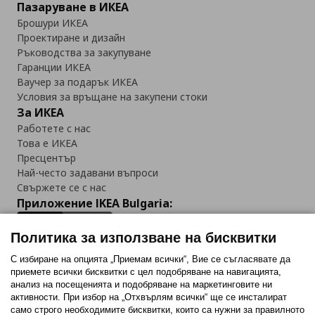
Пазаруване в ИКЕА
Брошури ИКЕА
Проектиране и дизайн
Ръководства за закупуване
Гаранции ИКЕА
Ваучер за подарък ИКЕА
Условия за връщане на закупени стоки
За ИКЕА
Работете с нас
Това е ИКЕА
Пресцентър
Най-често задавани въпроси
Свържете се с нас
Приложение IKEA Bulgaria:
Политика за използване на бисквитки
С избиране на опцията „Приемам всички“, Вие се съгласявате да
приемете всички бисквитки с цел подобряване на навигацията,
Последвайте ни:
анализ на посещенията и подобряване на маркетинговите ни
активности. При избор на „Отхвърлям всички“ ще се инсталират
Facebook
Twitter
Youtube
Pinterest
Instagram
само строго необходимитe бисквитки, които са нужни за правилното