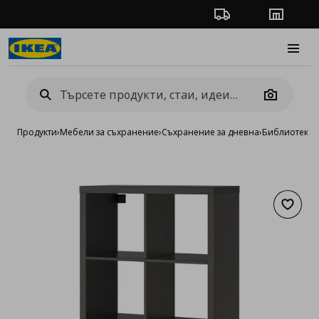
Проследяване на п
Магази
Burge
Camera
Продукти
›
Мебели за съхранение
›
Съхранение за дневна
›
Библиотеки 
Добав