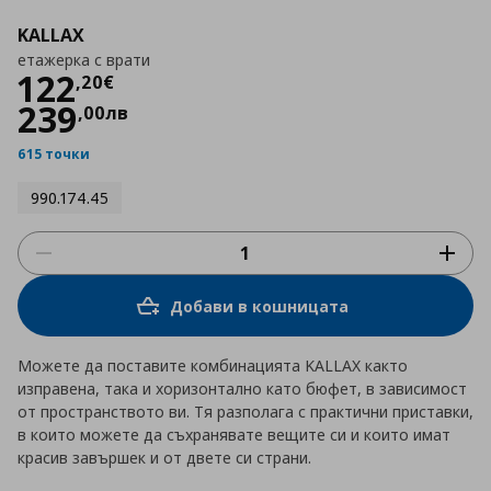
KALLAX
етажерка с врати
Цена
122,20 €
122
,
20
€
239
,
00
лв
615 точки
990.174.45
Добави в кошницата
Можете да поставите комбинацията KALLAX както
изправена, така и хоризонтално като бюфет, в зависимост
от пространството ви. Тя разполага с практични приставки,
в които можете да съхранявате вещите си и които имат
красив завършек и от двете си страни.