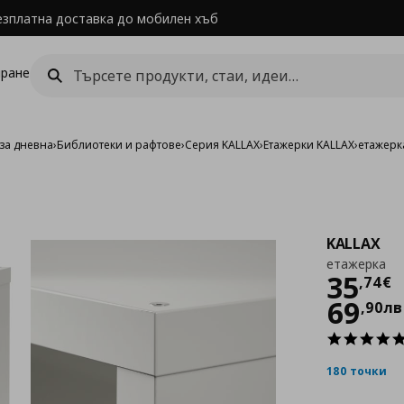
езплатна доставка до мобилен хъб
ране
за дневна
›
Библиотеки и рафтове
›
Серия KALLAX
›
Етажерки KALLAX
›
етажерк
KALLAX
етажерка
Цен
35
,
74
€
69
,
90
лв
180 точки