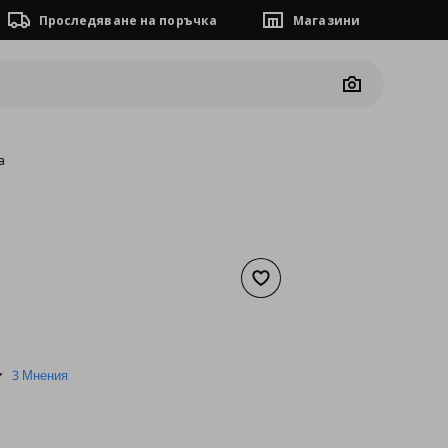
Проследяване на поръчка
Магазини
Camera
а
Добави към списъка с люб
а
35,74 €
5.0
3 Мнения
star
rating