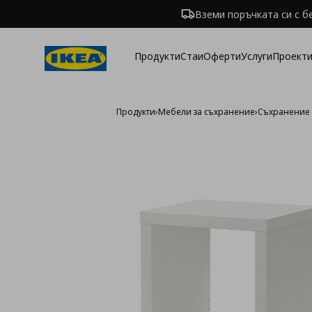
Вземи поръчката си с б
Продукти
Стаи
Оферти
Услуги
Проекти
Продукти
›
Мебели за съхранение
›
Съхранение 