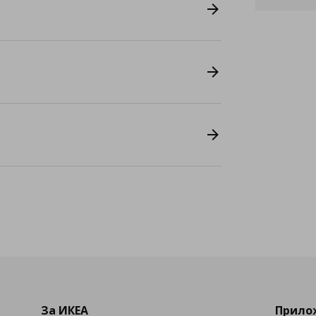
За ИКЕА
Прилож