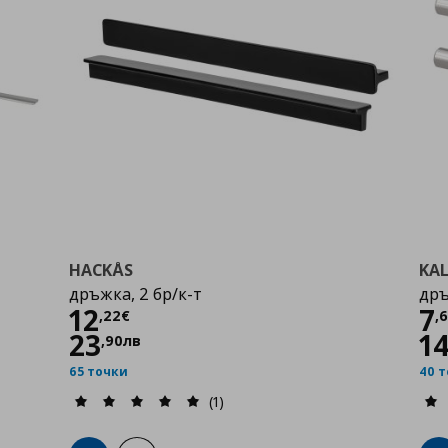
HACKÅS
KA
дръжка, 2 бр/к-т
дръ
Цена
12,22 €
Ц
12
7
,
22
€
,
23
1
,
90
лв
65 точки
40 
(1)