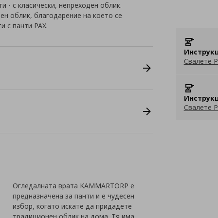
и - с класически, непреходен облик.
ен облик, благодарение на което се
и с панти PAX.
Инструкц
Свалете P
Инструкц
Свалете P
Огледалната врата KAMMARTORP е
предназначена за панти и е чудесен
избор, когато искате да придадете
традиционен облик на дома. Тя има