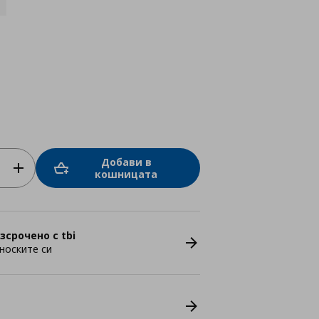
Добави в
кошницата
зсрочено с tbi
носките си