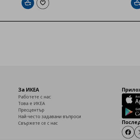
Добави в кошницата
Добави към списъка с любими
Д
За ИКЕА
Прилож
Работете с нас
Това е ИКЕА
Пресцентър
Най-често задавани въпроси
Послед
Свържете се с нас
Faceb