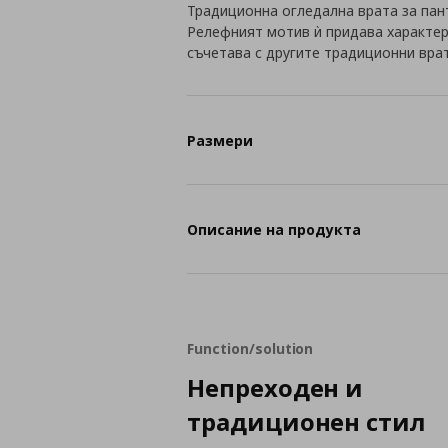
Традиционна огледална врата за пант
Релефният мотив ѝ придава характер
съчетава с другите традиционни врат
Размери
Описание на продукта
Function/solution
Непреходен и
традиционен стил