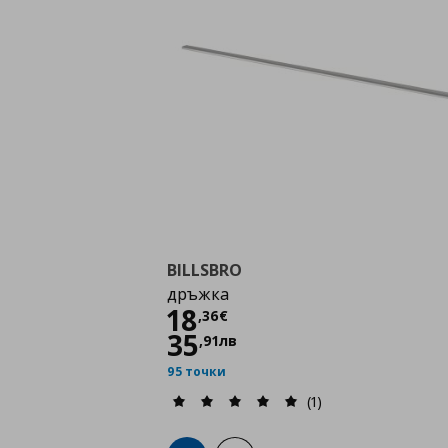
BILLSBRO
дръжка
Цена
18,36 €
18
,
36
€
35
,
91
лв
95 точки
(1)