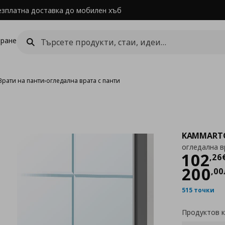
езплатна доставка до мобилен хъб
ране
Врати на панти
›
огледална врата с панти
KAMMART
огледална в
Цен
102
,
26
200
,
00
515 точки
Продуктов 