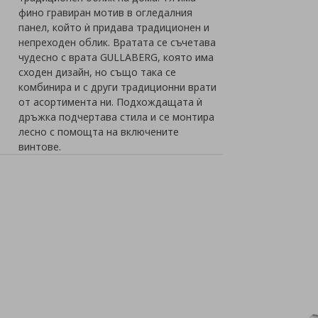
фино гравиран мотив в огледалния
панел, който ѝ придава традиционен и
непреходен облик. Вратата се съчетава
чудесно с врата GULLABERG, която има
сходен дизайн, но също така се
комбинира и с други традиционни врати
от асортимента ни. Подхождащата ѝ
дръжка подчертава стила и се монтира
лесно с помощта на включените
винтове.