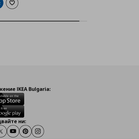
обави в кошницата
Добави към списъка с любими
ение IKEA Bulgaria:
вайте ни:
ook
Twitter
Youtube
Pinterest
Instagram