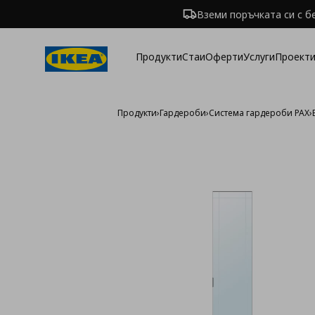
Вземи поръчката си с б
Продукти
Стаи
Оферти
Услуги
Проекти
Продукти
›
Гардероби
›
Система гардероби PAX
›