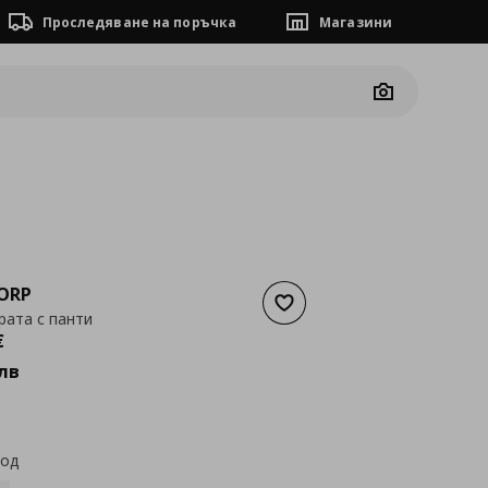
Проследяване на поръчка
Магазини
Camera
ORP
Добави към списъка с люб
рата с панти
а
102,26 €
€
лв
код