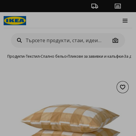
Проследяване на п
Магази
Burge
Camera
Продукти
›
Текстил
›
Спално бельо
›
Пликове за завивки и калъфки
›
За дв
Добав