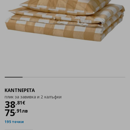
KANTNEPETA
плик за завивка и 2 калъфки
Цена
38,81 €
38
,
81
€
75
,
91
лв
195 точки