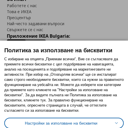
Работете с нас
Това е ИКЕА
Пресцентър
Най-често задавани въпроси
Свържете се с нас
Приложение IKEA Bulgaria:
Политика за използване на бисквитки
С избиране на опцията „Приемам всички“, Вие се съгласявате да
приемете всички бисквитки с цел подобряване на навигацията,
Последвайте ни:
анализ на посещенията и подобряване на маркетинговите ни
активности. При избор на „Отхвърлям всички“ ще се инсталират
Facebook
Twitter
Youtube
Pinterest
Instagram
само строго необходимитe бисквитки, които са нужни за правилното
функциониране на уебсайта ни. Можете да изберете кои категории
да приемете като кликнете на "Настройки за използване на
бисквитки". За да видите пълната ни Политика за използване на
бисквитки, кликнете тук. За правилно функциониране на
бисквитките, опреснете страницата в случай, че оттеглите
съгласието си за използване на бисквитки.
Политика за използване на бисквитки (Cookies)
Избор на настройки за използване на бисквитки
Настройки за използване на бисквитки
Условия за ползване на ikea.bg
Обща политика за личните данни