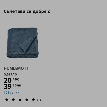
Съчетава се добре с
HUMLEMOTT
одеяло
Цена
20,40 €
20
,
40
€
39
,
90
лв
105 точки
(1)