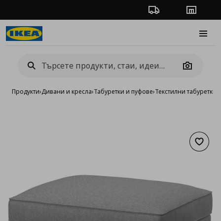
Проследяване на п
Магази
Burge
Camera
Продукти
›
Дивани и кресла
›
Табуретки и пуфове
›
Текстилни табуретки 
Добав