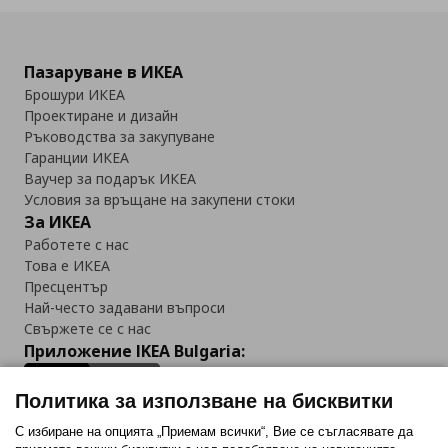
Пазаруване в ИКЕА
Брошури ИКЕА
Проектиране и дизайн
Ръководства за закупуване
Гаранции ИКЕА
Ваучер за подарък ИКЕА
Условия за връщане на закупени стоки
За ИКЕА
Работете с нас
Това е ИКЕА
Пресцентър
Най-често задавани въпроси
Свържете се с нас
Приложение IKEA Bulgaria:
Политика за използване на бисквитки
С избиране на опцията „Приемам всички“, Вие се съгласявате да