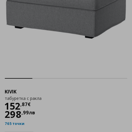
KIVIK
табуретка с ракла
Цена
152,87 €
152
,
87
€
298
,
99
лв
765 точки