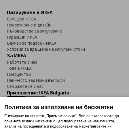
Пазаруване в ИКЕА
Брошури ИКЕА
Проектиране и дизайн
Ръководства за закупуване
Гаранции ИКЕА
Ваучер за подарък ИКЕА
Условия за връщане на закупени стоки
За ИКЕА
Работете с нас
Това е ИКЕА
Пресцентър
Най-често задавани въпроси
Свържете се с нас
Приложение IKEA Bulgaria:
Политика за използване на бисквитки
С избиране на опцията „Приемам всички“, Вие се съгласявате да
приемете всички бисквитки с цел подобряване на навигацията,
Последвайте ни:
анализ на посещенията и подобряване на маркетинговите ни