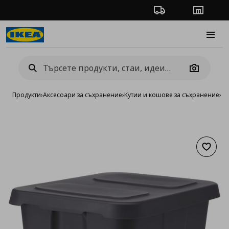
Проследяване на п
Магази
Burge
Camera
Продукти
›
Аксесоари за съхранение
›
Кутии и кошове за съхранение
›
Ку
Добав