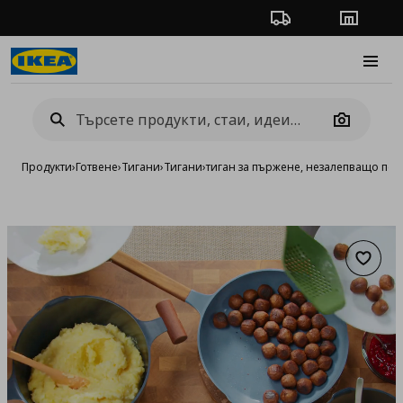
Проследяване на п
Магази
Burge
Camera
Продукти
›
Готвене
›
Тигани
›
Тигани
›
тиган за пържене, незалепващо пок
Добав