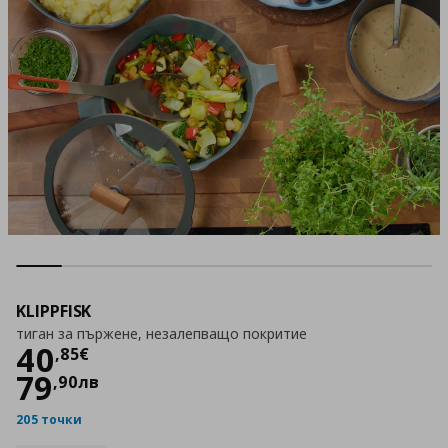
KLIPPFISK
тиган за пържене, незалепващо покритие
Цена
40,85 €
40
,
85
€
79
,
90
лв
205 точки