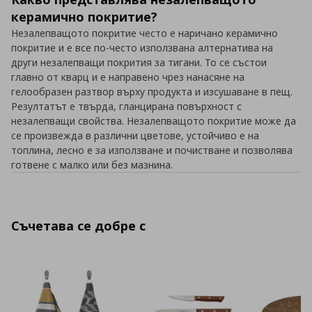
керамично покритие?
Незалепващото покритие често е наричано керамично
покритие и е все по-често използвана алтернатива на
други незалепващи покрития за тигани. То се състои
главно от кварц и е направено чрез нанасяне на
гелообразен разтвор върху продукта и изсушаване в пещ.
Резултатът е твърда, гланцирана повърхност с
незалепващи свойства. Незалепващото покритие може да
се произвежда в различни цветове, устойчиво е на
топлина, лесно е за използване и почистване и позволява
готвене с малко или без мазнина.
Съчетава се добре с