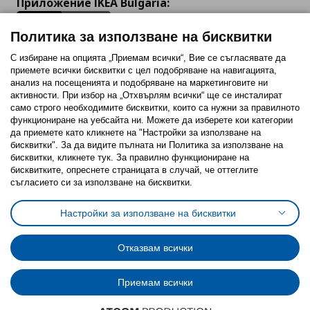
Приложение IKEA Bulgaria:
Политика за използване на бисквитки
С избиране на опцията „Приемам всички“, Вие се съгласявате да
приемете всички бисквитки с цел подобряване на навигацията,
Последвайте ни:
анализ на посещенията и подобряване на маркетинговите ни
активности. При избор на „Отхвърлям всички“ ще се инсталират
Facebook
Twitter
Youtube
Pinterest
Instagram
само строго необходимитe бисквитки, които са нужни за правилното
функциониране на уебсайта ни. Можете да изберете кои категории
да приемете като кликнете на "Настройки за използване на
бисквитки". За да видите пълната ни Политика за използване на
бисквитки, кликнете тук. За правилно функциониране на
бисквитките, опреснете страницата в случай, че оттеглите
съгласието си за използване на бисквитки.
Политика за използване на бисквитки (Cookies)
Избор на настройки за използване на бисквитки
Настройки за използване на бисквитки
Условия за ползване на ikea.bg
Обща политика за личните данни
Политика за защита на личните данни на ikea.bg
Общи условия на програма IKEA Family
Отказвам всички
Политика за защита на лични данни на програма IKEA Family
Приемам всички
© Inter-IKEA Systems B.V. 1999 - 2025