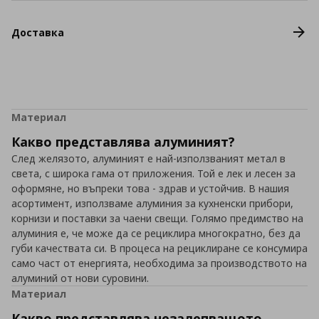
Доставка
Материал
Какво представлява алуминият?
След желязото, алуминият е най-използваният метал в
света, с широка гама от приложения. Той е лек и лесен за
оформяне, но въпреки това - здрав и устойчив. В нашия
асортимент, използваме алуминия за кухненски прибори,
корнизи и поставки за чаени свещи. Голямо предимство на
алуминия е, че може да се рециклира многократно, без да
губи качествата си. В процеса на рециклиране се консумира
само част от енергията, необходима за производството на
алуминий от нови суровини.
Материал
Какво представлява незалепващото