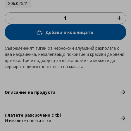
806.025.11
Добави в кошницата
Съвременният тиган от черно-син алуминий разполага с
два накрайника, незалепващо покритие и красиви дървени
дръжки. Той е подходящ за всяко ястие - и можете да
сервирате директно от него на масата.
Описание на продукта
Платете разсрочено с tbi
Изчислете вноските си