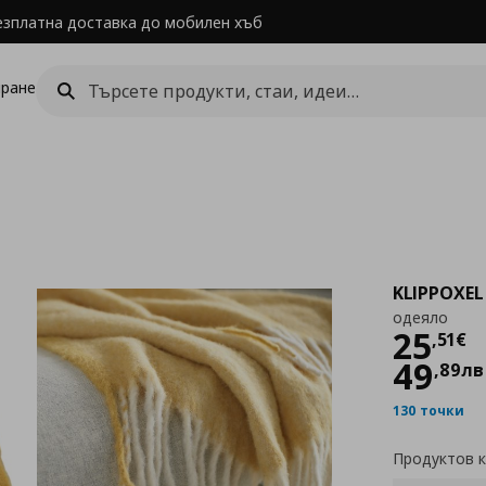
езплатна доставка до мобилен хъб
ране
KLIPPOXEL
одеяло
Цен
25
,
51
€
49
,
89
лв
130 точки
Продуктов 