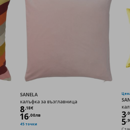
Цена
SANELA
SA
калъфка за възглавница
Цена
8,18 €
8
кал
,
18
€
Ц
3
,
16
,
00
лв
5
,
45 точки
Ста