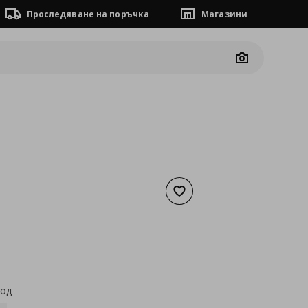
Проследяване на поръчка
Магазини
Camera
Добави към списъка с люб
а
25,51 €
код