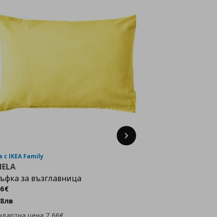
Next
 с IKEA Family
NELA
ъфка за възглавница
ена
3,06 €
06
€
98
лв
ндартна цена
7,66€