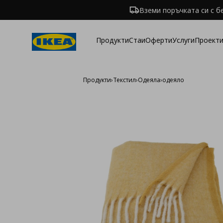
Вземи поръчката си с б
Продукти
Стаи
Оферти
Услуги
Проекти
Продукти
›
Текстил
›
Одеяла
›
одеяло