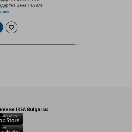
ндартна цена
14,98лв
точки
обави в кошницата
Добави към списъка с любими
ение IKEA Bulgaria: