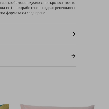
 в светлобежово одеяло с повърхност, която
плина. То е изработено от здрав рециклиран
зва формата си след пране.