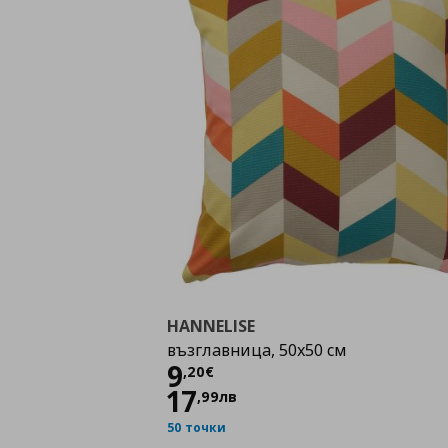
HANNELISE
възглавница, 50x50 см
Цена
9,20 €
9
,
20
€
17
,
99
лв
50 точки