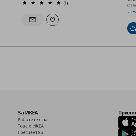
(1)
Ста
20 
Добави към списъка с любими
Информирай ме за наличност
Д
За ИКЕА
Прилож
Работете с нас
Това е ИКЕА
Пресцентър