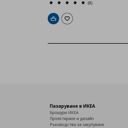
(8)
Добави в кошницата
Добави към списъка с любими
Пазаруване в ИКЕА
Брошури ИКЕА
Проектиране и дизайн
Ръководства за закупуване