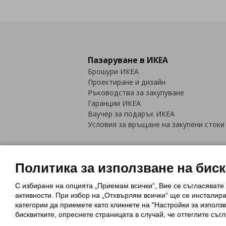
Пазаруване в ИКЕА
Брошури ИКЕА
Проектиране и дизайн
Ръководства за закупуване
Гаранции ИКЕА
Ваучер за подарък ИКЕА
Условия за връщане на закупени стоки
Политика за използване на бис
С избиране на опцията „Приемам всички“, Вие се съгласявате
Политика за използване на бискви
активности. При избор на „Отхвърлям всички“ ще се инсталир
Обща политика за личните данни
категории да приемете като кликнете на "Настройки за използв
Политика за защита на лични данн
бисквитките, опреснете страницата в случай, че оттеглите съгл