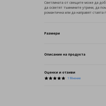
Светлината от свещите може да доб
да осветят тъмнините утрини, да пом
романтична или да направят стаята п
Размери
Описание на продукта
Оценки и отзиви
5.0
1 Мнение
star
rating