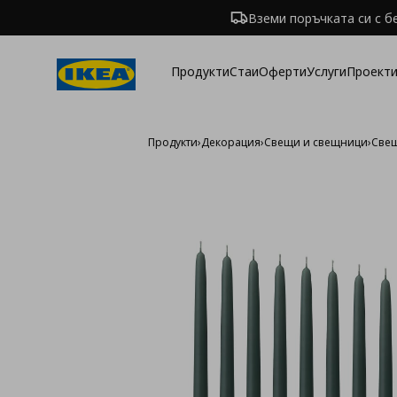
Вземи поръчката си с б
Продукти
Стаи
Оферти
Услуги
Проекти
Продукти
›
Декорация
›
Свещи и свещници
›
Свещ