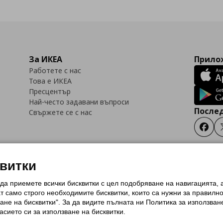
За ИКЕА
Прилож
Работете с нас
Това е ИКЕА
Пресцентър
Най-често задавани въпроси
Послед
Свържете се с нас
Faceb
квитки
 да приемете всички бисквитки с цел подобряване на навигацията,
тки (Cookies)
Избор на настройки за използване на бисквитки
Условия за п
ат само строго необходимитe бисквитки, които са нужни за правилн
Политика за защита на личните данни на ikea.bg
Общи условия на програма
ане на бисквитки". За да видите пълната ни Политика за използван
и на програма IKEA Family
асието си за използване на бисквитки.