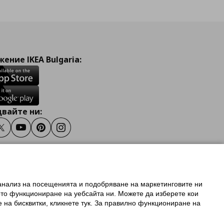
ение IKEA Bulgaria:
вайте ни:
ook
Twitter
Youtube
Pinterest
Instagram
 анализ на посещенията и подобряване на маркетинговите ни
олзване на ikea.bg
ото функциониране на уебсайта ни. Можете да изберете кои
 IKEA Family
е на бисквитки, кликнете тук. За правилно функциониране на