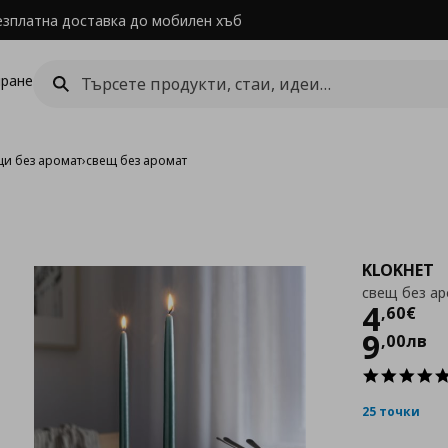
езплатна доставка до мобилен хъб
ране
и без аромат
›
свещ без аромат
KLOKHET
свещ без а
Цен
4
,
60
€
9
,
00
лв
25 точки