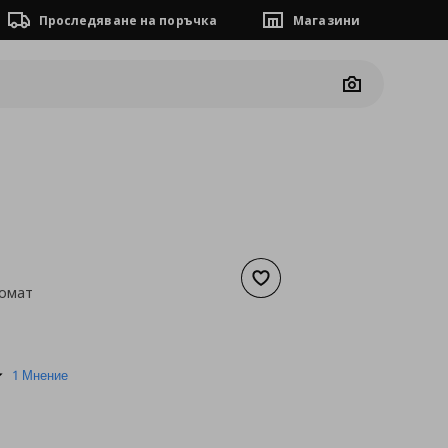
Проследяване на поръчка
Магазини
Camera
Добави към списъка с люб
ромат
а
4,60 €
5.0
1 Мнение
star
rating